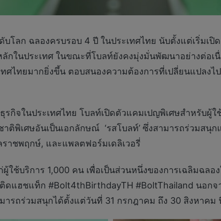
ะดับโลก ฉลองครบรอบ 4 ปี ในประเทศไทย นับตั้งแต่เริ่มเปิด
าหลักในประเทศ ในขณะที่โบลท์ยังคงมุ่งมั่นพัฒนาอย่างต่อเ
ะเทศไทยมากยิ่งขึ้น ตอบสนองความต้องการที่เปลี่ยนแปลงไ
ธุรกิจในประเทศไทย โบลท์เปิดตัวแคมเปญพิเศษสำหรับผู้ใช้บ
าติพิเศษอันเป็นเอกลักษณ์ ‘รสโบลท์’ ซึ่งสามารถร่วมสนุกแล
คิลราชพฤกษ์, และแพลตฟอร์มเดลิเวอรี่
ู้ใช้บริการ 1,000 คน เพื่อเป็นส่วนหนึ่งของการเฉลิมฉลองใ
มติดแฮชแท็ก #Bolt4thBirthdayTH #BoltThailand นอกจากนี้ย
มารถร่วมสนุกได้ตั้งแต่วันที่ 31 กรกฎาคม ถึง 30 สิงหาคม นี