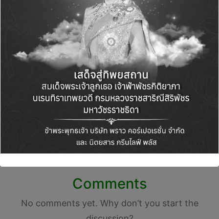
Green Life+
View All Posts
Post
PREVIOUS POST
NEXT POST
navigation
ศุภาลัย ชิงเจ้าตลาดแนว
จี สตีลเตรียมลงทุน 3
ราบ ทำเลทองพระราม 2
พันล้านบาท เพื่อยก
ลุยปักหมุดแบรนด์ “เบล
ระดับขีดความสามารถ
ล่า” ชูมิกซ์โปรดักส์
ด้านการผลิต
ดีไซน์ใหม่
Comments
No comments yet. Why don’t you start the
discussion?