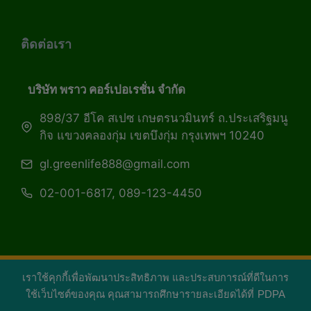
ติดต่อเรา
บริษัท พราว คอร์เปอเรชั่น จำกัด
898/37 อีโค สเปซ เกษตรนวมินทร์ ถ.ประเสริฐมนู
กิจ แขวงคลองกุ่ม เขตบึงกุ่ม กรุงเทพฯ 10240
gl.greenlife888@gmail.com
02-001-6817, 089-123-4450
เราใช้คุกกี้เพื่อพัฒนาประสิทธิภาพ และประสบการณ์ที่ดีในการ
Copyright 2026 — Green Life Plus mag | กรีน
ใช้เว็บไซต์ของคุณ คุณสามารถศึกษารายละเอียดได้ที่
PDPA
ไลฟ์พลัส หนังสือมีชีวิต