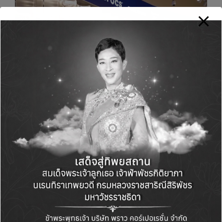
โซนรองเท้ากีฬาที่ใหญ่ที่สุดในประเทศไทย ที่ซูเปอร์สปอร์ต
โฉมใหม่ สาขาเซ็นทรัล ชิดลม
ประเทศเวียดนาม
หลังจากที่เศรษฐกิจฟื้นตัวอย่างต่อเนื่อง โดย
มี GDP สูงถึง 6.9 % ในไตรมาส 2 และ