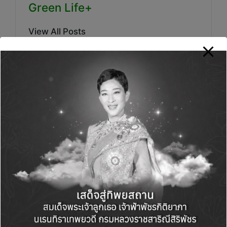
Green Life+
View All Posts
Post
PREVIOUS POST
NEXT POST
navigation
ทิพยประกันภัย ส่งมอบ
เปิด 5 แนวทางใช้
ความห่วงใย ร่วมบริจาค
“Generative AI” พลิก
เครื่องอุปโภค – บริโภค
โฉมธุรกิจ SME
ในโครงการ ‘ร่วมใจสาน
ฝันน้อง’ แก่บ้านราชาวดี
ชาย-หญิง จ.นนทบุรี
Comments
No comments yet. Why don’t you start the