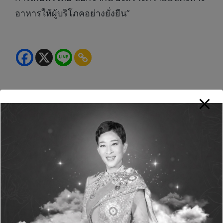
อาหารให้ผู้บริโภคอย่างยั่งยืน”
Green Life+
View All Posts
Post
PREVIOUS POST
NEXT POST
navigation
เตรียมตัวให้พร้อม 15 –
ศูนย์นครธน กิฟท์ เฟอร์
20 ตุลานี้ ! AirAsia
ทิลิตี้ โชว์นวัตกรรมการ