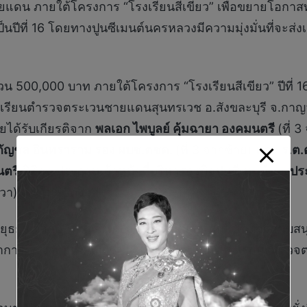
ดน ภายใต้โครงการ “โรงเรียนสีเขียว” เพื่อขยายโอกาสทา
งเป็นปีที่ 16 โดยทางปูนซีเมนต์นครหลวงมีความมุ่งมั่นที่จะ
นวน 500,000 บาท ภายใต้โครงการ “โรงเรียนสีเขียว” ปีที
โรงเรียนตำรวจตระเวนชายแดนสุนทรเวช อ.สังขละบุรี จ.ก
ดยได้รับเกียรติจาก
พลเอก ไพบูลย์ คุ้มฉายา องคมนตรี
(ที่ 
กัญชล อินทราราม
รอง ผบช.ตชด.
(ที่ 3 จากซ้าย) และ
ร.ต.
รี นิธิกุล ประธานเจ้าหน้าที่บริหารธุรกิจปูนซีเมนต์ของ
ขวา)ร่วมในพิธีดังกล่าว
รีอยุธยา จำกัด (มหาชน) ยังได้ร่วมเป็นส่วนหนึ่งในการสน
รศึกษาแก่เด็กนักเรียนในพื้นที่ห่างไกล โรงเรียนตำรวจ