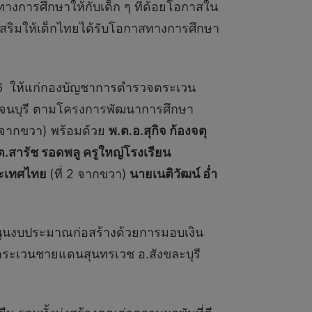
งการศึกษาให้กับเด็ก ๆ ที่ด้อยโอกาสใน
ส่งเสริมให้เด็กไทยได้รับโอกาสทางการศึกษา
่ 16 ให้แก่​กองบัญชาการตำรวจตระเวน
าญจนบุรี ตามโครงการพัฒนาการศึกษา
3 จากขวา) พร้อมด้วย
พ.ต.อ.สุกิจ ก้องจตุ
ต.สารัช รอดพลู
ครูใหญ่โรงเรียน
ประเทศไทย
(ที่ 2 จากขวา)
นายเนติวัฒน์ อ่ำ
ับสนุนงบประมาณก่อสร้างด้วยการมอบเงิน
ตระเวนชายแดนสุนทรเวช อ.สังขละบุรี