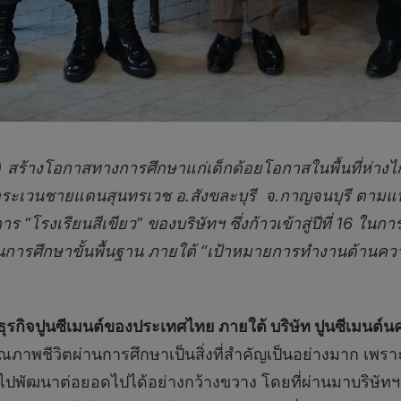
) สร้างโอกาสทางการศึกษาแก่เด็กด้อยโอกาสในพื้นที่ห่า
ตระเวนชายแดนสุนทรเวช อ.สังขละบุรี จ.กาญจนบุรี ตามแน
ร “โรงเรียนสีเขียว” ของบริษัทฯ ซึ่งก้าวเข้าสู่ปีที่ 16 ในก
ารศึกษาขั้นพื้นฐาน ภายใต้ “เป้าหมายการทำงานด้านความย
ารธุรกิจปูนซีเมนต์ของประเทศไทย ภายใต้ บริษัท ปูนซีเมนต
ุณภาพชีวิตผ่านการศึกษาเป็นสิ่งที่สำคัญเป็นอย่างมาก เพ
ู้ไปพัฒนาต่อยอดไปได้อย่างกว้างขวาง โดยที่ผ่านมาบริษั