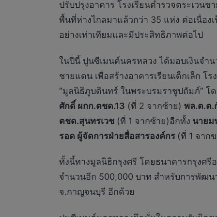
ปรับปรุงอาคาร โรงเรียนตำรวจตระเวนชายแ
พื้นที่ห่างไกลมาแล้วกว่า 35 แห่ง ต่อเนื่อ
อย่างเท่าเทียมและมีประสิทธิภาพต่อไป
ในปีนี้ ปูนซีเมนต์นครหลวง ได้มอบเงินจำ
ชายแดน เพื่อสร้างอาคารเรียนเด็กเล็ก 
“มูลนิธิภูบดินทร์ ในพระบรมราชูปถัมภ์” โ
ศักดิ์
ผกก.ตชด.
13
(ที่ 2 จากซ้าย)
พล
.
ต
.
ต
.
ตชด
.
สุนทรเวช
(ที่ 1 จากซ้าย)อีกทั้ง
นายมนต
รอด​
ผู้จัดการฝ่ายสื่อสารองค์กร
(ที่ 1 จาก
ทั้งนี้ทางมูลนิธิกรุงศรี โดยธนาคารกรุงศ
จำนวนอีก 500,000 บาท สำหรับการพัฒนากา
จ.กาญจนบุรี อีกด้วย