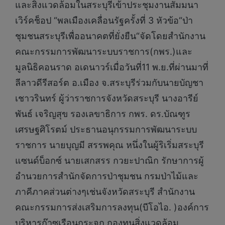
และสิ่งแวดล้อมในสระบุรีเข้าประชุมงานสัมมนา
เวิร์คช็อป “พลเมืองเคลื่อนรัฐครั้งที่ 3 หัวข้อ“ป่า
ชุมชนสระบุรีเพื่ออนาคตที่ยั่งยืน“จัดโดยสำนักงาน
คณะกรรมการพัฒนาระบบราชการ(กพร.)และ
มูลนิธิคอนราด อเดนาวร์เมื่อวันที่11 พ.ย.ที่ผ่านมาที่
ลีลาวดีรีสอร์ต อ.เมือง จ.สระบุรีร่วมกับนายบัญชา
เชาวรินทร์ ผู้ว่าราชการจังหวัดสระบุรี นางอารีย์
พันธ์ เจริญสุข รองเลขาธิการ กพร. ดร.บัณฑูร
เศรษฐศิโรตม์ ประธานอนุกรรมการพัฒนาระบบ
ราชการ นายบุญมี สรรพคุณ หนึ่งในผู้ริเริ่มสระบุรี
แซนด์บ็อกซ์ นายเสกสรร กวยะปาณิก รักษาการผู้
อำนวยการสำนักจัดการป่าชุมชน กรมป่าไม้และ
ภาคีภาคส่วนต่างๆเช่นจังหวัดสระบุรี สำนักงาน
คณะกรรมการส่งเสริมการลงทุน(บีโอไอ. )องค์การ
บริหารก๊าซเรือนกระจก กองทุนสิ่งแวดล้อม