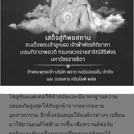
ด้วยจุดเด่นด้านนวัตกรรมที่แข็งแกร่ง โดยนำ
เทคโนโลยีล้ำสมัยและความเชี่ยวชาญใน
อุตสาหกรรมมาใช้เพื่อส่งมอบแบตเตอรี่คุณภาพสูง
ตามความต้องการที่แตกต่างกันของลูกค้าแต่ละ
กลุ่ม ทำให้เราสามารถนำเสนอโซลูชันพลังงานที่
สะอาดและยั่งยืนให้กับลูกค้าในประเทศไทย
ตอกย้ำวิสัยทัศน์ของเราในการสร้างเศรษฐกิจ
หมุนเวียนทั่วภูมิภาคเอเชียแปซิฟิก”
บ้านปู เน็กซ์ และดูราเพาเวอร์ ร่วมกันนำเสนอ
โซลูชันแบตเตอรี่ที่ล้ำสมัยและมีมาตรฐานความ
ปลอดภัยสูงสุดให้กับลูกค้าจากหลากหลาย
อุตสาหกรรม อีกทั้งสนับสนุนให้องค์กรต่างๆ เปลี่ยน
มาใช้ยานยนต์ไฟฟ้ามากขึ้น เพื่อทรานส์ฟอร์ม
ธุรกิจและขับเคลื่อนการเปลี่ยนผ่านสู่สังคมไร้