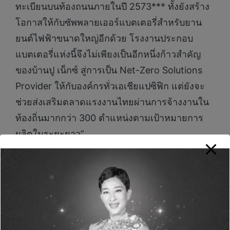
ทะเบียนบนท้องถนนภายในปี 2573*** ทั้งยังสร้าง
โอกาสให้กับซัพพลายเออร์แบตเตอรี่สำหรับยาน
ยนต์ไฟฟ้าขนาดใหญ่อีกด้วย โรงงานประกอบ
แบตเตอรี่แห่งนี้จึงไม่เพียงเป็นอีกหนึ่งก้าวสำคัญ
ของบ้านปู เน็กซ์ สู่การเป็น Net-Zero Solutions
Provider ให้กับองค์กรทั่วเอเชียแปซิฟิก แต่ยังจะ
ช่วยส่งเสริมตลาดแรงงานไทยผ่านการจ้างงานใน
ท้องถิ่นมากกว่า 300 ตำแหน่งตามเป้าหมายการ
ผลิตในระยะยาว”
นายเคลวิน ลิม ประธานเจ้าหน้าที่บริหาร กลุ่มบริษัท
ดูราเพาเวอร์
กล่าวว่า “โรงงานดีพี เน็กซ์ จะขยาย
ศักยภาพของดูราเพาเวอร์ในการนำเสนอโซลูชัน
แบตเตอรี่ชั้นนำให้กับลูกค้าทั่วโลก ซึ่งมีความพร้อม
ด้านกระบวนการผลิตและประกอบแบตเตอรี่ เสริม