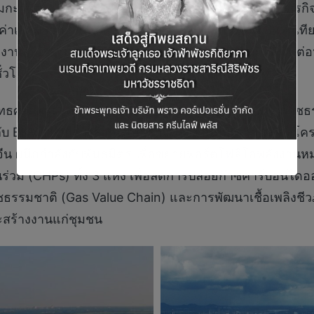
กะวัตต์ พร้อมเป้าหมายเชิงกลยุทธ์เพื่อการเติบโตทางธุรกิจถ
 ค่าเสื่อมราคา และค่าตัดจำหน่าย) รวมมากกว่า 1.8 เท่า
ังงานสะอาด และ 3) ตั้งเป้าลดการปล่อยก๊าซเรือนกระจกต่
ั่วโมง”
ทธศาสตร์สำคัญ BPP เน้นการต่อยอดธุรกิจโรงไฟฟ้าก๊า
กับ BKV ขยายการลงทุนในธุรกิจพลังงานหมุนเวียน และโคร
 ผนึกกำลังกับพันธมิตร เพื่อขยายพอร์ตโฟลิโอพลังงานหมุ
่วม (CHPs) ทั้ง 3 แห่ง เพื่อลดการปล่อยก๊าซคาร์บอนไดอ
๊าซธรรมชาติ (Gas Value Chain) และการพัฒนาเชื้อเพลิงชีว
ละสร้างงานแก่ชุมชน