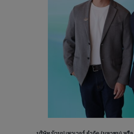
บริษัท บ้านปู เพาเวอร์ จำกัด (มหาชน) ห