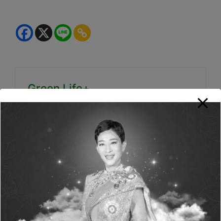
Green Life+
View All Posts
Post
PREVIOUS POST
NEXT POST
navigation
เคทีซีรวมพลังพนักงาน
NocNoc จับมือ “กฟผ.”
บริจาคโลหิตสานต่อชีวิต
ส่งความสุขปีใหม่ให้คน
ให้เพื่อนมนุษย์
รักบ้าน มอบส่วนลด
สินค้าประหยัดไฟเบอร์ 5