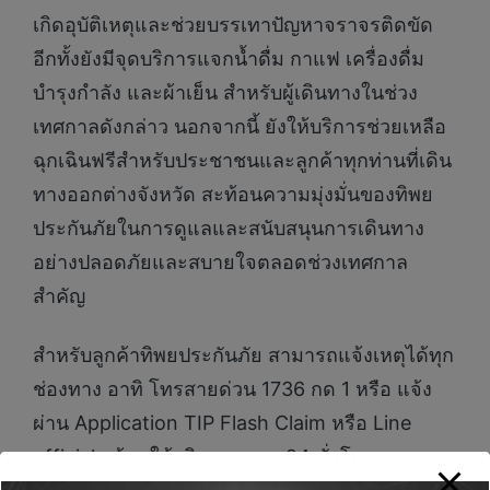
เกิดอุบัติเหตุและช่วยบรรเทาปัญหาจราจรติดขัด
อีกทั้งยังมีจุดบริการแจกน้ำดื่ม กาแฟ เครื่องดื่ม
บำรุงกำลัง และผ้าเย็น สำหรับผู้เดินทางในช่วง
เทศกาลดังกล่าว นอกจากนี้ ยังให้บริการช่วยเหลือ
ฉุกเฉินฟรีสำหรับประชาชนและลูกค้าทุกท่านที่เดิน
ทางออกต่างจังหวัด สะท้อนความมุ่งมั่นของทิพย
ประกันภัยในการดูแลและสนับสนุนการเดินทาง
อย่างปลอดภัยและสบายใจตลอดช่วงเทศกาล
สำคัญ
สำหรับลูกค้าทิพยประกันภัย สามารถแจ้งเหตุได้ทุก
ช่องทาง อาทิ โทรสายด่วน 1736 กด 1 หรือ แจ้ง
ผ่าน Application TIP Flash Claim หรือ Line
official พร้อมให้บริการตลอด 24 ชั่วโมง