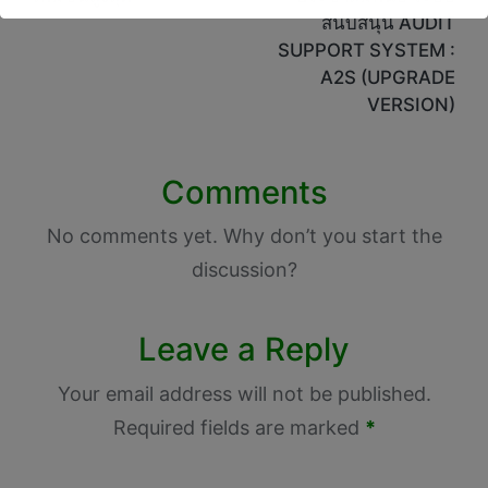
สนับสนุน AUDIT
SUPPORT SYSTEM :
A2S (UPGRADE
VERSION)
Comments
No comments yet. Why don’t you start the
discussion?
Leave a Reply
Your email address will not be published.
Required fields are marked
*