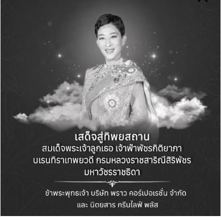
Green Life+
View All Posts
Post
PREVIOUS POST
NEXT POST
navigation
เคทีซีเผยยอดการใช้จ่าย
ธอส. ร่วมกับ สมาคมผู้
ด้านการท่องเที่ยวโต
ตรวจสอบภายในแห่ง
10% จีนมาแรงยอดใช้
ประเทศไทย ลงนาม
จ่ายผ่านบัตรฯ ปรับตัว
ความร่วมมือเผยแพร่
เพิ่มขึ้นสูงสุด
ประชาสัมพันธ์ ระบบ