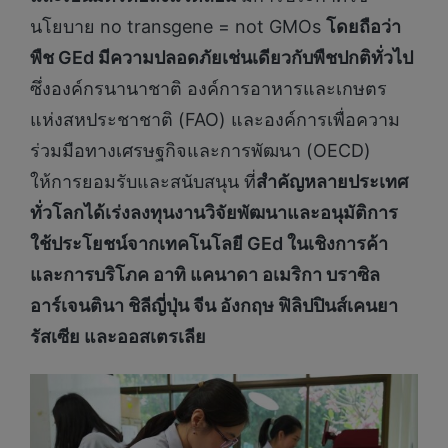
นโยบาย no transgene = not GMOs
โดยถือว่า
พืช
GEd มีความปลอดภัยเช่นเดียวกับพืชปกติทั่วไป
ซึ่งองค์กรนานาชาติ องค์การอาหารและเกษตร
แห่งสหประชาชาติ (FAO) และองค์การเพื่อความ
ร่วมมือทางเศรษฐกิจและการพัฒนา (OECD)
ให้การยอมรับและสนับสนุน ที่
สำคัญ
หลายประเทศ
ทั่วโลกได้
เร่งลงทุนงานวิจัยพัฒนา
และอนุมัติการ
ใช้ประโยชน์จากเทคโนโลยี
GEd
ในเชิงการค้า
และการบริโภค
อาทิ แคนาดา อเมริกา บราซิล
อาร์เจนตินา ชิลีญี่ปุ่น จีน อังกฤษ ฟิลิปปินส์เคนยา
รัสเซีย และออสเตรเลีย