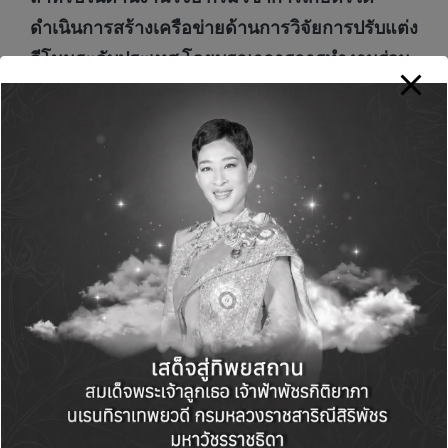
ดำเนินการสร้างเครือข่ายด้านการวิจัยการปรับแต่ง
จีโนมระดับประเทศ โดยบูรณาการการทำงานร่วม
กับมหาวิทยาลัยและภาคราชการต่างๆ
เพื่อสร้าง
พืช GEd ทดแทนการนำเข้า เช่น ข้าวโพด ถั่ว
เหลือง พืช GEd พลังงาน เช่น อ้อย ปาล์มน้ำมัน
รวมถึงพืช Ged ผักและสมุนไพร พร้อมทั้งสนับสนุน
ส่งเสริมให้มีการปรับปรุงพันธุ์และพัฒนาพันธุ์พืช
ใหม่ ส่วนในระดับนานาชาติ กรมวิชาการเกษตรได้
เตรียมความพร้อมสร้างความร่วมมือและเครือข่าย
กับต่างประเทศ ในการส่งเสริมการใช้
เทคโนโลยี GEd เพื่อพัฒนาสายพันธุ์พืช GEd และ
พัฒนาบุคลากรด้านการวิจัยกับสถาบันในต่าง
ประเทศ เช่น สหรัฐอเมริกา สหภาพยุโรป จีน และ
ญี่ปุ่น เป็นต้น