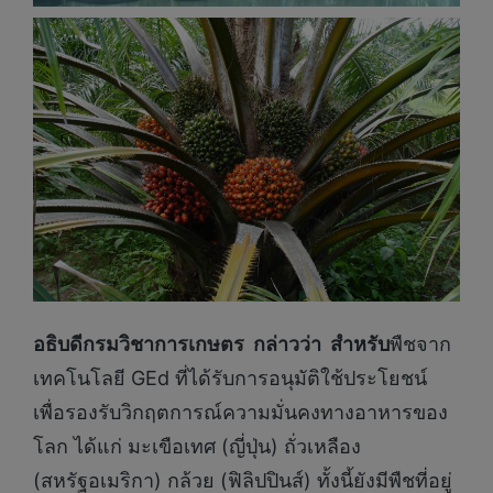
อธิบดีกรมวิชาการเกษตร
กล่าวว่า สำหรับ
พืชจาก
เทคโนโลยี GEd ที่ได้รับการอนุมัติใช้ประโยชน์
เพื่อรองรับวิกฤตการณ์ความมั่นคงทางอาหารของ
โลก ได้แก่ มะเขือเทศ (ญี่ปุ่น) ถั่วเหลือง
(สหรัฐอเมริกา) กล้วย (ฟิลิปปินส์) ทั้งนี้ยังมีพืชที่อยู่