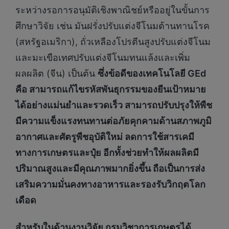
ระหว่างรอการอนุมัติเชิงพาณิชย์หรืออยู่ในขั้นการ
ศึกษาวิจัย เช่น มันฝรั่งปรับแต่งจีโนมต้านทานโรค
(สหรัฐอเมริกา), ถั่วเหลืองโปรตีนสูงปรับแต่งจีโนม
และมะเขือเทศปรับแต่งจีโนมทนแล้งและเพิ่ม
ผลผลิต (จีน) เป็นต้น
ซึ่ง
ข้อดีของเทคโนโลยี
GEd
คือ สามารถแก้ไขรหัสพันธุกรรมของยีนเป้าหมาย
ได้อย่างแม่นยำและรวดเร็ว สามารถปรับปรุงให้พืช
มีความแข็งแรงทนทานต่อภัยคุกคามด้านสภาพภูมิ
อากาศและศัตรูพืชอุบัติใหม่ ลดการใช้สารเคมี
ทางการเกษตรและปุ๋ย อีกทั้งช่วยทำให้ผลผลิตมี
ปริมาณสูงและมีคุณภาพมากยิ่งขึ้น ถือเป็นการส่ง
เสริมความมั่นคงทางอาหารและรองรับวิกฤตโลก
เดือด
สำหรับในด้านงานวิจัย กรมวิชาการเกษตรได้