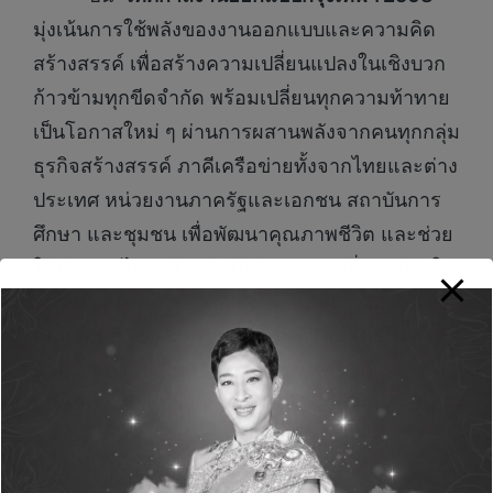
มุ่งเน้นการใช้พลังของงานออกแบบและความคิด
สร้างสรรค์ เพื่อสร้างความเปลี่ยนแปลงในเชิงบวก
ก้าวข้ามทุกขีดจำกัด พร้อมเปลี่ยนทุกความท้าทาย
เป็นโอกาสใหม่ ๆ ผ่านการผสานพลังจากคนทุกกลุ่ม
ธุรกิจสร้างสรรค์ ภาคีเครือข่ายทั้งจากไทยและต่าง
ประเทศ หน่วยงานภาครัฐและเอกชน สถาบันการ
ศึกษา และชุมชน เพื่อพัฒนาคุณภาพชีวิต และช่วย
ให้ประเทศไทยพร้อมรับมือกับความเปลี่ยนแปลงใน
อนาคต เทศกาลฯ จัดขึ้นตั้งแต่วันที่
8 – 23
กุมภาพันธ์ 2568
ครอบคลุมพื้นที่
จัดแสดงใน 7
ย่านสำคัญและพื้นที่อื่น ๆ ทั่วกรุงเทพฯ
ได้แก่
เจริญกรุง – ตลาดน้อย, เยาวราช – ทรงวาด, ปาก
คลองตลาด, พระนคร, บางลำพู – ข้าวสาร,
หัวลำโพง และบางโพ พร้อมนำเสนอกิจกรรมหลาย