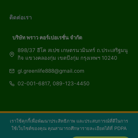
ติดต่อเรา
บริษัท พราว คอร์เปอเรชั่น จำกัด
898/37 อีโค สเปซ เกษตรนวมินทร์ ถ.ประเสริฐมนู
กิจ แขวงคลองกุ่ม เขตบึงกุ่ม กรุงเทพฯ 10240
gl.greenlife888@gmail.com
02-001-6817, 089-123-4450
เราใช้คุกกี้เพื่อพัฒนาประสิทธิภาพ และประสบการณ์ที่ดีในการ
Copyright 2026 — Green Life Plus mag | กรีน
ใช้เว็บไซต์ของคุณ คุณสามารถศึกษารายละเอียดได้ที่
PDPA
ไลฟ์พลัส หนังสือมีชีวิต