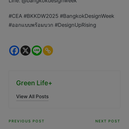
Line: @bangkokdesignweek
#CEA #BKKDW2025 #BangkokDesignWeek
#ออกแบบพร้อมบวก #DesignUpRising
Green Life+
View All Posts
Post
PREVIOUS POST
NEXT POST