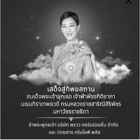
https://forms.gle/eyq3XtK14wjMH2iaA
Green Life+
View All Posts
Post
PREVIOUS POST
NEXT POST
navigation
การเคหะแห่งชาติเผย
BEM จับมือ กทพ. คิก
แผนผุด Mixed Use ใน
ออฟโครงการ “ฟุตบอล
เมืองชุมชนดินแดง ช่วย
ปันสุข สนุกรอบสาย