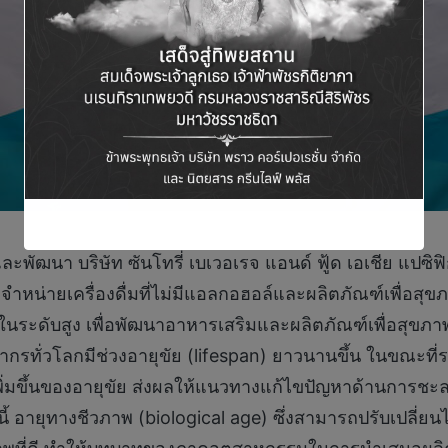
ละพัฒนา บริษัท ซันโทรี่ เบเวอเรจ แอนด์ ฟู้ด เอเชีย แปซิฟิก
ำหน่ายเครื่องดื่มที่ไม่มีแอลกอฮอล์และผลิตภัณฑ์เพื่อสุขภ
ดับสูง เพื่อพัฒนาอาหารเสริมและผลิตภัณฑ์เพื่อสุขภาพให้
รทั่วโลกมีช่วงอายุขัย (lifespan) ยาวนานขึ้น ในขณะที่
ารเพิ่มขึ้นของอายุขัย ส่งผลให้แนวทางแก้ไขปัญหาด้านการชะ
ี้ อายุทางชีวภาพ (biological age) ซึ่งสามารถปรับเปลี่ย