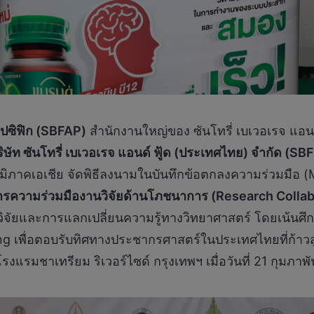
 แปซิฟิก (SBFAP)
สำนักงานใหญ่ของ ซันโทรี่ เบเวอเรจ แอนด์ ฟ
ริษัท ซันโทรี่ เบเวอเรจ แอนด์ ฟู้ด (ประเทศไทย) จำกัด (SB
ิภาคเอเชีย จัดพิธีลงนามในบันทึกข้อตกลงความร่วมมือ 
รความร่วมมืองานวิจัยด้านโภชนาการ (Research Collabo
ิจัยและการแลกเปลี่ยนความรู้ทางวิทยาศาสตร์ โดยเน้นศึ
g เพื่อตอบรับทิศทางประชากรศาสตร์ในประเทศไทยที่ก้าวสู่
รงแรมชาเทรียม ริเวอร์ไซด์ กรุงเทพฯ เมื่อวันที่ 21 กุมภาพ