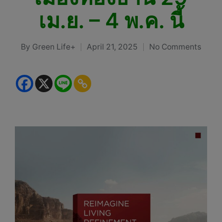
เม.ย. – 4 พ.ค. นี้
By
Green Life+
April 21, 2025
No Comments
Posted
by