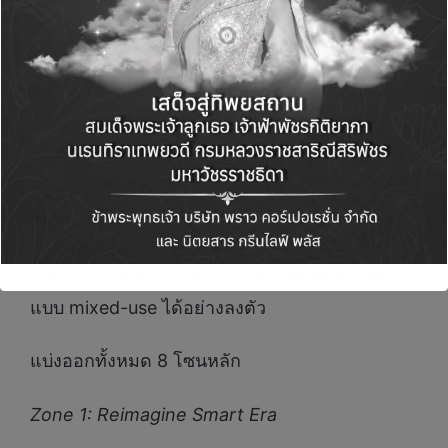
แต่ละพื้นที่
พร้อมแนะนำ
ผนังตกแต่งระบายอากาศ
หรือ
FlowelPureTECH
นวัตกรรม Wall
Decoration นำเข้าจากญี่ปุ่น ที่ผสานความงาม
เหนือระดับเข้ากับเทคโนโลยีขั้นสูง เพื่อสร้างสมดุล
ในทุกมิติของการอยู่อาศัย ให้ทุกลมหายใจบริสุทธิ์
และ
กลุ่มสินค้าประตูหน้าต่าง
COTTO
ALUMINUM DOOR
เพื่อตอบรับความต้องการของ
ลูกค้าที่มองหาโปรดักส์ซึ่งสะท้อนตัวตน มีดีไซน์
เฉพาะ และสามารถใช้งานร่วมกับพื้นที่อยู่อาศัย
แบบ mixed-use ได้อย่างลงตัว
แบ่งออกทั้งหมด 8 โซนหลัก
Zone 1: Reimagine Smart Era