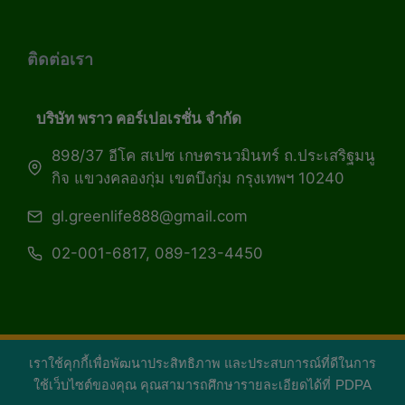
ติดต่อเรา
บริษัท พราว คอร์เปอเรชั่น จำกัด
898/37 อีโค สเปซ เกษตรนวมินทร์ ถ.ประเสริฐมนู
กิจ แขวงคลองกุ่ม เขตบึงกุ่ม กรุงเทพฯ 10240
gl.greenlife888@gmail.com
02-001-6817, 089-123-4450
เราใช้คุกกี้เพื่อพัฒนาประสิทธิภาพ และประสบการณ์ที่ดีในการ
Copyright 2026 — Green Life Plus mag | กรีน
ใช้เว็บไซต์ของคุณ คุณสามารถศึกษารายละเอียดได้ที่
PDPA
ไลฟ์พลัส หนังสือมีชีวิต