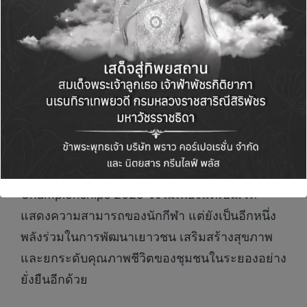
มาก ๆ ใช้สมาธิอยู่กับตัวเองมาก ๆ มุ่งมั่นตั้งใจมาก
ๆ ครับ”
นอกจากนี้ ภายในงานยังจัดให้มีกิจกรรมส่งเสริม
ชุมชน อาทิ บูธแสดงสินค้าและจำหน่ายผลิตภัณฑ์
ท้องถิ่น เปิดโอกาสให้ผู้ประกอบการในพื้นที่ได้สร้าง
รายได้ ต่อยอดสู่การกระตุ้นเศรษฐกิจฐานรากและ
ส่งเสริมการท่องเที่ยวจังหวัดระยองอย่างเป็นรูป
ธรรม การแข่งขัน SPRC Badminton
Championships 2025 จึงไม่เพียงแต่เป็นเวที
แสดงความสามารถของนักกีฬา แต่ยังเป็นอีกหนึ่ง
พลังร่วมในการพัฒนาเยาวชน เสริมสร้างสุขภาพ
และยกระดับคุณภาพชีวิตของชุมชนในระยองอย่าง
ยั่งยืนอีกด้วย