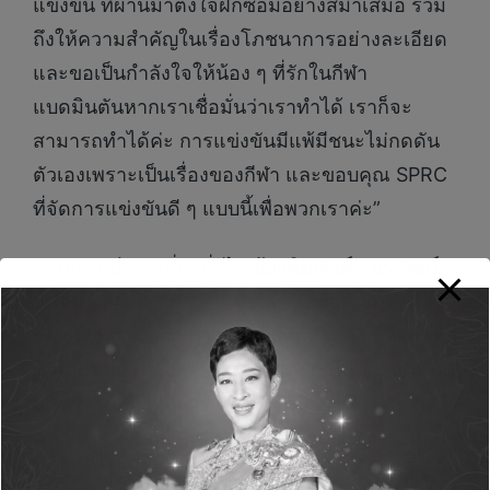
แข่งขัน ที่ผ่านมาตั้งใจฝึกซ้อมอย่างสม่ำเสมอ รวม
ถึงให้ความสำคัญในเรื่องโภชนาการอย่างละเอียด
และขอเป็นกำลังใจให้น้อง ๆ ที่รักในกีฬา
แบดมินตันหากเราเชื่อมั่นว่าเราทำได้ เราก็จะ
สามารถทำได้ค่ะ การแข่งขันมีแพ้มีชนะไม่กดดัน
ตัวเองเพราะเป็นเรื่องของกีฬา และขอบคุณ SPRC
ที่จัดการแข่งขันดี ๆ แบบนี้เพื่อพวกเราค่ะ”
ด้านแชมป์ชายเดี่ยวทั่วไป
น้องคิมหันต์
– ธนวัฒน์
ยิ้มจิตต์
อายุ 21 ปี สังกัดบ้านทองหยอด พูดถึงความ
รู้สึกหลังครองแชมป์ว่า “วันนี้รู้สึกดีใจมาก ที่ผ่านมา
ซ้อมหนักมากวันนี้ได้แชมป์รู้สึกหายเหนื่อย ปีนี้เป็น
ปีแรกที่ได้มาร่วมการแข่งขันนี้ ถือว่าเป็นรายการที่
ดีมาก ๆ เป็นเวทีให้น้อง ๆ ได้มาฝึกทักษะและพัฒนา
ฝีมือ ได้เรียนรู้คู่ต่อสู้ อยากฝากถึงน้อง ๆ ให้ฝึกซ้อม