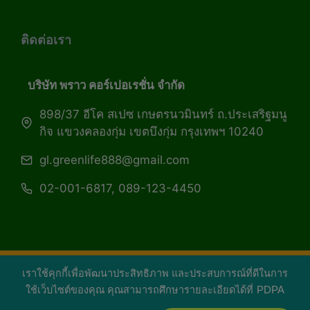
ติดต่อเรา
บริษัท พราว คอร์เปอเรชั่น จำกัด
898/37 อีโค สเปซ เกษตรนวมินทร์ ถ.ประเสริฐมนู
กิจ แขวงคลองกุ่ม เขตบึงกุ่ม กรุงเทพฯ 10240
gl.greenlife888@gmail.com
02-001-6817, 089-123-4450
เราใช้คุกกี้เพื่อพัฒนาประสิทธิภาพ และประสบการณ์ที่ดีในการ
Copyright 2026 — Green Life Plus mag | กรีน
ใช้เว็บไซต์ของคุณ คุณสามารถศึกษารายละเอียดได้ที่
PDPA
ไลฟ์พลัส หนังสือมีชีวิต