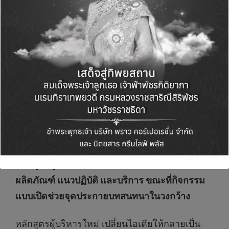
พยาบาลศิริราช กล่าวว่า “Siriraj x MIT Hacking
Medicine ไม่ใช่แค่เวทีแข่งขันทางวิชาการ แต่คือ
จุดเริ่มต้นของยุคใหม่ด้านธุรกิจสุขภาพ เรากำลัง
สร้างเวทีระยะยาว ที่จะผลักดันธุรกิจสุขภาพอย่าง
ยั่งยืนในระดับภูมิภาค ทีมที่ได้รับคัดเลือกจะได้
รับคำปรึกษา ทุนการศึกษาสำหรับเข้าโครงการ
HEALTHI Lab โอกาสในการเชื่อมโยงกับภาค
เอกชน นักลงทุน และแหล่งทุนเพื่อขยายผลไปสู่
ตลาดจริง”
หลักสูตรผู้บริหารใหม่ เปลี่ยนไอเดียให้กลายเป็น
ผลิตภัณฑ์ แนวปฏิบัติ และบริการ ขณะที่กิจกรรม
แบบเปิดช่วยจุดประกายบทสนทนาในวงกว้าง
หลักสูตรผู้บริหารใหม่ เปลี่ยนไอเดียให้กลายเป็น