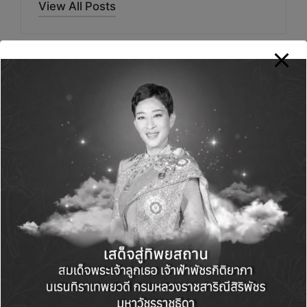
View All Posts
Post
PREVIOUS POST
NEXT POST
navigation
“ตอบโจทย์เศรษฐกิจ
‘แลนดี้ โฮม’ ทุ่มงบ 70
ธุรกิจผู้ประกอบการร้าน
ล้านบาท เปิดสาขา
อาหาร”
นครปฐม มุ่งปั้นสู่
ศูนย์กลางสร้างบ้านครบ
วงจร รองรับดีมานด์
สร้างบ้านโซนนครปฐม-
ราชบุรี-กาญจนบุรี
Comments
No comments yet. Why don’t you start the
discussion?