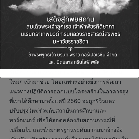
สถานการณ์นั้น แต่เราทุ่มเททรัพยากรที่มีทั้งหมด
เพื่อดูแลลูกบ้านอย่างเต็มที่ และจากบทเรียนครั้งนี้
เราจะนำข้อมูลจาก LIV-24 ซึ่งเป็นศูนย์ดูแลความ
ปลอดภัยแบบเรียลไทม์ 24 ชม. มาศึกษาและใช้
ประโยชน์สูงสุดในการรับมือวิกฤตในอนาคต รวม
ถึงการนำเคสความเสียหายต่าง ๆ มาวางแผนใหม่
เช่น การทำฝ้าและผนังให้มีความยืดหยุ่นในการ
รับมือแผ่นดินไหวมากขึ้น ตลอดจนนำนวัตกรรม
ใหม่ๆ เข้ามาช่วย โดยเฉพาะอย่างยิ่งการพัฒนา
แนวทางปฏิบัติการออกแบบโครงสร้างในอาคารสูง
ที่เราได้ศึกษามาตั้งแต่ปี 2560 จะถูกรีวิวและ
ปรับปรุงใหม่ร่วมกับสถาบันการศึกษาและ
พาร์ตเนอร์ เพื่อให้สอดคล้องกับสถานการณ์ที่
เปลี่ยนไป และนำมาตรฐานระดับสากลมาอ้างอิง