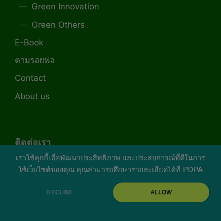
Green Innovation
Green Others
E-Book
ตามรอยพ่อ
Contact
About us
ติดต่อเรา
เราใช้คุกกี้เพื่อพัฒนาประสิทธิภาพ และประสบการณ์ที่ดีในการ
ใช้เว็บไซต์ของคุณ คุณสามารถศึกษารายละเอียดได้ที่
PDPA
บริษัท พราว คอร์เปอเรชั่น จำกัด
DECLINE
ALLOW
898/37 อีโค สเปซ เกษตรนวมินทร์ ถ.ประเสริฐมนู
กิจ แขวงคลองกุ่ม เขตบึงกุ่ม กรุงเทพฯ 10240