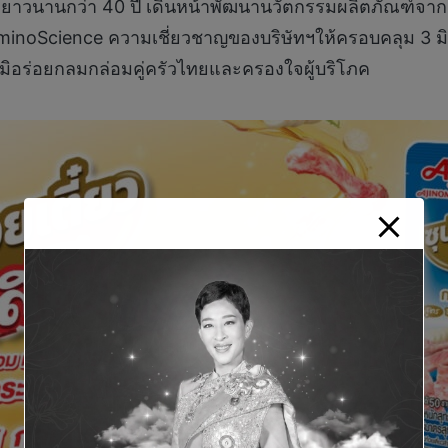
ไทยมายาวนานกว่า 40 ปี เดินหน้าพัฒนานวัตกรรมผลิตภัณฑ์
AminoScience ความเชี่ยวชาญของบริษัทฯให้ครอบคลุม 3 มิต
ามิอร่อยกลมกล่อมคู่ครัวไทยและครองใจผู้บริโภค