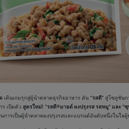
ัด
เดินเกมรุกสู่ผู้นำตลาดธุรกิจอาหาร ดัน
“รสดี”
สู่โซลูชัน
าร เปิดตัว
สูตรใหม่
!
“
รสดี
®
มายด์
ผงปรุงรส รสหมู” และ “ซุ
นการเป็นผู้นำตลาดผงปรุงรสและแบรนด์อันดับหนึ่งในใจผู้