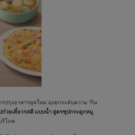
การปรุงอาหารยุคใหม่ มุ่งยกระดับความ ‘กิน
ปก๋วยเตี๋ยวรสดี แบบน้ำ สูตรซุปกระดูกหมู
บริโภค