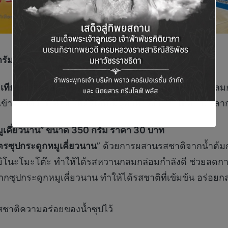
กรัม ราคา 27 บาท
อเทียบกับสูตรออริจินอล
แต่ยังคงความหอมและรสชาติกลมกล่
มาเข้าครัวด้วยตัวเอง ให้ครีเอทเมนูอาหารง่าย ๆ ได้อย่างห
หมูเคี่ยวนาน” ขนาด 350 กรัม ราคา 30 บาท
ตรซุปกระดูกหมูเคี่ยวนาน
” ด้วยการผสานรสชาติจากน้ำต้มกร
ิโนะโมะโต๊ะ ทำให้ได้รสหวานกลมกล่อมกำลังดี ช่วยลดการส
ซุปกระดูกหมูเคี่ยวนาน ทำให้ได้รสชาติที่เข้มข้น อร่อยกล
สชาติความอร่อยของน้ำซุปไว้