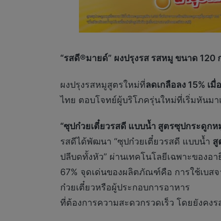
“รสดี
®มายด์”
ผงปรุงรส รสหมู ขนาด
120 
ผงปรุงรสหมูสูตรใหม่ที่
ลดเกลือลง 15% เมื่
ไทย ตอบโจทย์ผู้บริโภครุ่นใหม่ที่เริ่มหัน
“ซุปก๋วยเตี๋ยวรสดี แบบน้ำ สูตรซุปกระดูก
รสดีได้พัฒนา “ซุปก๋วยเตี๋ยวรสดี แบบน้ำ
สู
ปลีบดทั้งหัว” ผ่านเทคโนโลยีเฉพาะของอาย
67% จุดเด่นของผลิตภัณฑ์คือ การใช้เบสจาก
ก๋วยเตี๋ยวหรือผู้ประกอบการอาหาร
ที่ต้องการความสะดวกรวดเร็ว โดยยังคงร