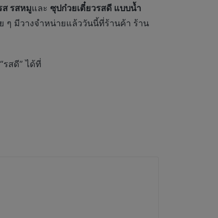
รส รสหมู
และ
ซุปก๋วยเตี๋ยวรสดี แบบน้ำ
ๆ มีวางจำหน่ายแล้ววันนี้ที่ร้านค้า ร้าน
สดี” ได้ที่