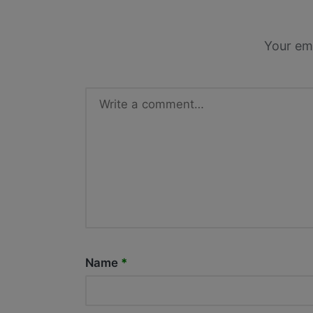
Your ema
Name
*