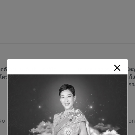
ดตัวศูนย์ดาต้าเซ็นเตอร์ไฮ
โก โฮลเซลล์ สาขาหาดใหญ
่าโครงการ 24,520 ล้านบาท
เป็นทางการ ย้ำความใ
กร
Comments
No comments yet. Why don’t you start the discussion