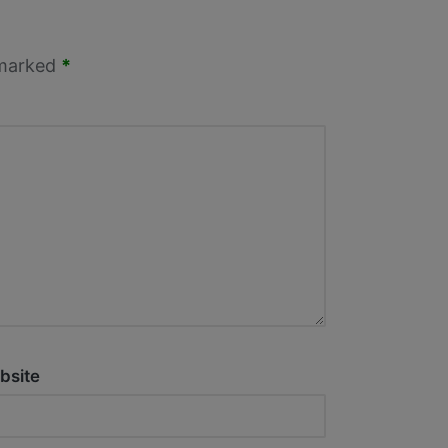
 marked
*
bsite