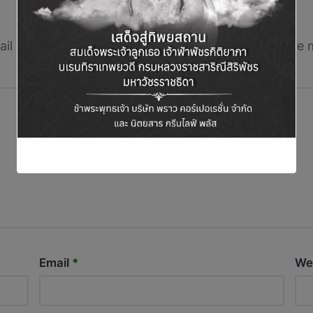
Leave a Reply
il address will not be published.
Required fields are
Email
*
We