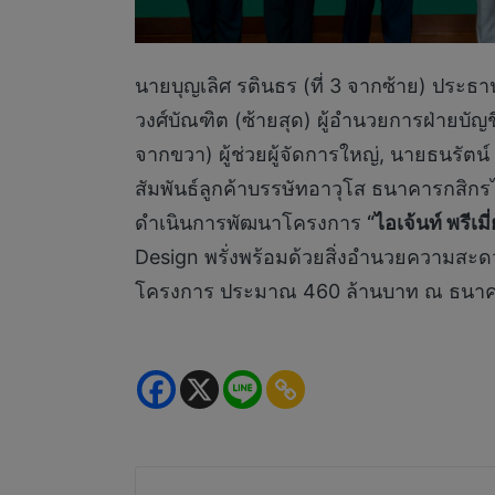
นายบุญเลิศ รตินธร (ที่ 3 จากซ้าย) ประธานเ
วงศ์บัณฑิต (ซ้ายสุด) ผู้อำนวยการฝ่ายบั
จากขวา) ผู้ช่วยผู้จัดการใหญ่, นายธนรัตน์
สัมพันธ์ลูกค้าบรรษัทอาวุโส ธนาคารกสิกรไ
ดำเนินการพัฒนาโครงการ
“ไอเจ้นท์ พรีเ
Design พรั่งพร้อมด้วยสิ่งอำนวยความสะดวก
โครงการ ประมาณ 460 ล้านบาท ณ ธนาคารก