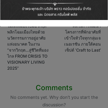
Post
PREVIOUS POST
NEXT POST
navigation
เรนวูด ปาร์ค พัฒนา
สิงห์ เอสเตท เผย 3 หลัก
โมเดลเมืองรับมือวิกฤต
คิดในการพัฒนา
พลิกโฉมเมืองไทยด้วย
โครงการที่พักอาศัยที่
นวัตกรรมการอยู่อาศัย
เข้าใจหัวใจทุกกลุ่มเจ
แห่งอนาคต ในงาน
เนอเรชัน ภายใต้คอน
“จากวิกฤต…สู่ชีวิตที่มอง
เซ็ปต์ ‘Craft to Last’
ไกล FROM CRISIS TO
VISIONARY LIVING
2025”
Comments
No comments yet. Why don’t you start the
discussion?