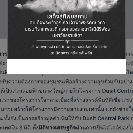
ิหารกลุ่ม บริษัท ดุสิตธานี จำกัด (มหาชน)
กล่าวว่า“โครงการก
ย้อนถึงวิสัยทัศน์ของผู้บริหารที่มีมุมมองความคิดที่ต้องการพ
ื้นที่เพื่อมอบความสุข สร้างคุณภาพชีวิตที่ดีแก่สังคม ชา
รองรับความต้องการของชุมชนเพื่อสร้างความสุขร่วมกันอย่าง
มตร) ให้เป็นสวนลอยฟ้าขนาดใหญ่ภายในโครงการ
Dusit Centr
รั้งแรกของโครงการใจกลางเมืองที่สร้างสรรค์พื้นที่สีเขียว
มีส่วนช่วยสร้างให้โครงการมีความสวยงามเท่านั้น แต่ยังช่ว
ั้งยังเป็นการสร้างมูลค่าเพิ่มให้กับ
Dusit Central Park
อ
ทศใน 3 มิติ ทั้ง
มิติทางเศรษฐกิจ
ผ่านการเป็นไฮไลต์ของโค