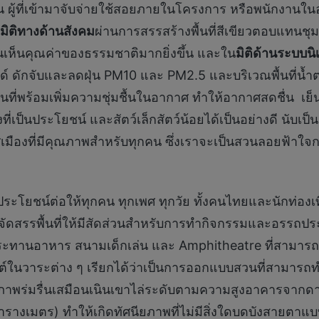
ผู้ที่เข้ามาจับจ่ายใช้สอยภายในโครงการ หรือพนักงานในอ
มิติทางด้านสังคม
ผ่านการสรรสร้างพื้นที่สีเขียวตอบแทนช
คนเห็นคุณค่าของธรรมชาติมากยิ่งขึ้น และใน
มิติด้านระบบนิ
์ ดักจับและลดฝุ่น PM10 และ PM2.5 และบริเวณพื้นที่น้ำต
ที่พร้อมเพิ่มความชุ่มชื้นในอากาศ ทำให้อากาศสดชื่น เย็
ี่เป็นประโยชน์ และสัตว์เล็กสัตว์น้อยได้เป็นอย่างดี นับเป
เมืองที่มีคุณภาพสำหรับทุกคน ซึ่งเราจะเป็นสวนลอยฟ้าใจก
่เอื้อประโยชน์ต่อให้ทุกคน ทุกเพศ ทุกวัย ทั้งคนไทยและนักท่อ
ารจัดสรรพื้นที่ให้มีสัดส่วนสำหรับการทำกิจกรรมและอรรถปร
่รับประทานอาหาร สนามเด็กเล่น และ Amphitheatre ที่สาม
นต์ในวาระต่าง ๆ เรียกได้ว่าเป็นการออกแบบสวนที่สามารถ
ร่มรื่นเสมือนเนินเขาไล่ระดับตามความสูงอาคารจากดาดฟ้า
0 ตารางเมตร) ทำให้เกิดทัศนียภาพที่ไม่มีสิ่งใดบดบังสายตา