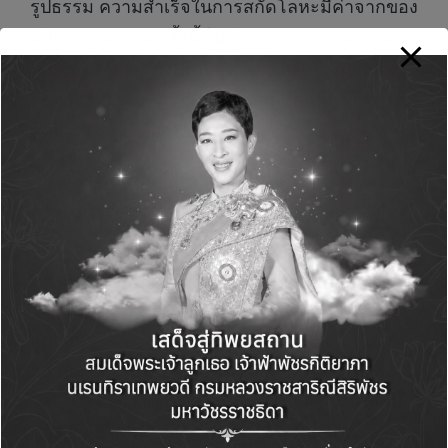
รูปธรรม ความสำเร็จในการสกัดโลหะมีค่าจากของ
เสียอุตสาหกรรมครั้งนี้ ไม่เพียงช่วยลดปริมาณของ
เสียอันตราย แต่ยังเพิ่มมูลค่าของทรัพยากร ตอบ
โจทย์เศรษฐกิจหมุนเวียน และสนับสนุนการพัฒนา
อุตสาหกรรมไทยอย่างยั่งยืน”
ภายในงาน “Urban Mining: Unlocking the
Future with Precious Metal Recovery” ได้มีพิธี
ส่งมอบโลหะมีค่าที่สกัดได้จากตัวเร่งปฏิกิริยาใช้
แล้วอย่างเป็นทางการ ซึ่งสะท้อนถึงความก้าวหน้า
ในการจัดการทรัพยากรอย่างยั่งยืนของภาค
อุตสาหกรรมไทย ความสำเร็จครั้งนี้เป็นอีกหนึ่ง
ตัวอย่างของ GC StandOut ที่กล้าคิด กล้าทำสิ่ง
ใหม่ๆ เพื่อสร้างความแตกต่างอย่างยั่งยืนในทุกมิติ
ของธุรกิจ ไม่เพียงสร้างความได้เปรียบในการ