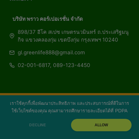
บริษัท พราว คอร์เปอเรชั่น จำกัด
898/37 อีโค สเปซ เกษตรนวมินทร์ ถ.ประเสริฐมนู
กิจ แขวงคลองกุ่ม เขตบึงกุ่ม กรุงเทพฯ 10240
gl.greenlife888@gmail.com
02-001-6817, 089-123-4450
เราใช้คุกกี้เพื่อพัฒนาประสิทธิภาพ และประสบการณ์ที่ดีในการ
Copyright 2026 — Green Life Plus mag | กรีน
ใช้เว็บไซต์ของคุณ คุณสามารถศึกษารายละเอียดได้ที่
PDPA
ไลฟ์พลัส หนังสือมีชีวิต
DECLINE
ALLOW
facebook
youtube