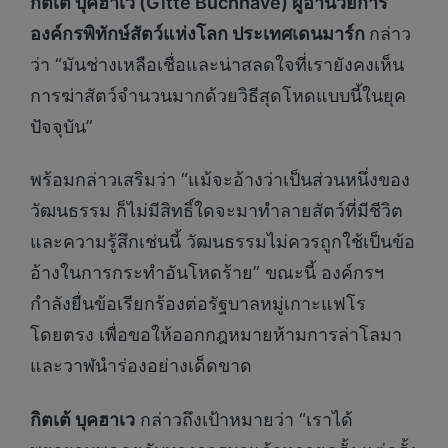
กิตเต้ บุคฮาเว (
G
itte Buchhave
) ผู้อำนวยการ
องค์กรพิทักษ์สัตว์แห่งโลก ประเทศเดนมาร์ก
กล่าว
ว่า “มันช่างเหลือเชื่อและน่าสลดใจที่เรายังคงเห็น
การฆ่าสัตว์จำนวนมากด้วยวิธีสุดโหดแบบนี้ในยุค
ปัจจุบัน”
พร้อมกล่าวเสริมว่า “แม้จะอ้างว่าเป็นส่วนหนึ่งของ
วัฒนธรรม ก็ไม่มีสิทธิ์ใดจะมาทำลายสัตว์ที่มีชีวิต
และความรู้สึกเช่นนี้ วัฒนธรรมไม่ควรถูกใช้เป็นข้อ
อ้างในการกระทำอันโหดร้าย” ขณะนี้ องค์กรฯ
กำลังยื่นข้อเรียกร้องต่อรัฐบาลหมู่เกาะแฟโร
โดยตรง เพื่อขอให้ออกกฎหมายห้ามการล่าโลมา
และวาฬนำร่องอย่างเด็ดขาด
กิตเต้ บุคฮาเว
กล่าวถึงเป้าหมายว่า “เราได้