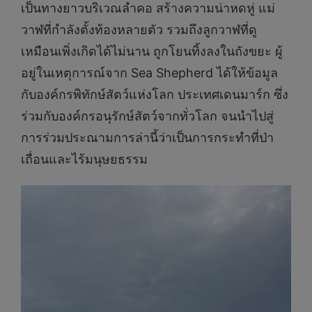
เป็นทางยาวบริเวณลำคอ สร้างความน่าหดหู่ แม่
วาฬที่กำลังตั้งท้องหลายตัว รวมถึงลูกวาฬที่ดู
เหมือนเพิ่งเกิดได้ไม่นาน ถูกโยนทิ้งลงในถังขยะ ผู้
อยู่ในเหตุการณ์จาก Sea Shepherd ได้ให้ข้อมูล
กับองค์กรพิทักษ์สัตว์แห่งโลก ประเทศเดนมาร์ก ซึ่ง
ร่วมกับองค์กรอนุรักษ์สัตว์จากทั่วโลก จนนำไปสู่
การร่วมประณามการล่านี้ว่าเป็นการกระทำที่ป่า
เถื่อนและไร้มนุษยธรรม