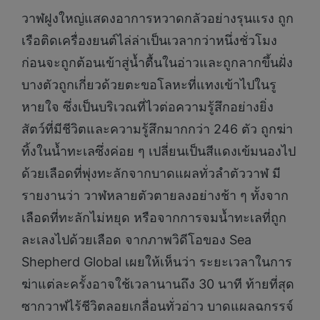
วาฬฝูงใหญ่แสดงอาการหวาดกลัวอย่างรุนแรง ถูก
เรือติดเครื่องยนต์ไล่ล่าเป็นเวลากว่าหนึ่งชั่วโมง
ก่อนจะถูกต้อนเข้าสู่น้ำตื้นในอ่าวและถูกลากขึ้นฝั่ง
บางตัวถูกเกี่ยวด้วยตะขอโลหะที่แทงเข้าไปในรู
หายใจ ซึ่งเป็นบริเวณที่ไวต่อความรู้สึกอย่างยิ่ง
สัตว์ที่มีชีวิตและความรู้สึกมากกว่า 246 ตัว ถูกฆ่า
ทิ้งในน้ำทะเลซึ่งค่อย ๆ เปลี่ยนเป็นสีแดงเข้มนองไป
ด้วยเลือดที่พุ่งทะลักจากบาดแผลทั่วลำตัววาฬ มี
รายงานว่า วาฬหลายตัวตายลงอย่างช้า ๆ ทั้งจาก
เลือดที่ทะลักไม่หยุด หรือจากการจมน้ำทะเลที่ถูก
ละเลงไปด้วยเลือด จากภาพวิดีโอของ Sea
Shepherd Global เผยให้เห็นว่า ระยะเวลาในการ
ฆ่าแต่ละครั้งอาจใช้เวลานานถึง 30 นาที ท้ายที่สุด
ซากวาฬไร้ชีวิตลอยเกลื่อนทั่วอ่าว บาดแผลฉกรรจ์