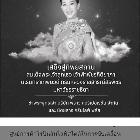
อากาศแบบ Real-time รวมถึงการใช้พลังงาน
สะอาดจาก
Solar Rooftop
บนหลังคาศูนย์การค้า
และอาคารจอดรถ เพื่อลดการพึ่งพาพลังงาน
ฟอสซิลอย่างต่อเนื่อง นอกจากนี้ ยังได้ติดตั้ง
EV
Charging Station
ในหลายสาขา รองรับ
พฤติกรรมการใช้รถยนต์ไฟฟ้าที่เพิ่มขึ้น เพื่อร่วมมือ
กับลูกค้าในการเปลี่ยนผ่านสู่สังคมคาร์บอนต่ำอย่าง
ยั่งยืน ทั้งหมดนี้สะท้อนถึงพันธกิจของศูนย์การค้า
โรบินสันไลฟ์สไตล์ในการเป็นส่วนหนึ่งของการขับ
เคลื่อนสังคมไทยสู่อนาคตที่ใส่ใจสิ่งแวดล้อมและ
คุณภาพชีวิตอย่างแท้จริง
“โครงการติดตั้งโคมไฟถนนพลังงานแสงอาทิตย์
อัจฉริยะในครั้งนี้ เป็นอีกหนึ่งโครงการสำคัญของ
ศูนย์การค้าโรบินสันไลฟ์สไตล์ในการขับเคลื่อน