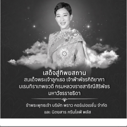
ของ “ภาคการศึกษา-
แคมเพจ์นจุใจ ในงาน
เอกชน” ที่ร่วมสร้างพลัง
“FAST AUTO SHOW
เปลี่ยนแปลงสังคม
THAILAND 2025”
Comments
No comments yet. Why don’t you start the
discussion?
Leave a Reply
Your email address will not be published.
Required fields are marked
*