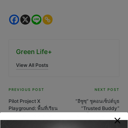
Green Life+
View All Posts
Post
PREVIOUS POST
NEXT POST
navigation
Pilot Project X
“อีซูซุ” ชูคอนเซ็ปต์บูธ
Playground: พื้นที่เรียน
“Trusted Buddy”
รู้และทดลองตลาด SE
ตอกย้ำรถคุณภาพ “ดี
ของรุ่นใหม่ แรงผลักดัน
แมคซ์ ดีจริง” พร้อมจัด