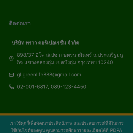
ติดต่อเรา
บริษัท พราว คอร์เปอเรชั่น จำกัด
898/37 อีโค สเปซ เกษตรนวมินทร์ ถ.ประเสริฐมนู
กิจ แขวงคลองกุ่ม เขตบึงกุ่ม กรุงเทพฯ 10240
gl.greenlife888@gmail.com
02-001-6817, 089-123-4450
เราใช้คุกกี้เพื่อพัฒนาประสิทธิภาพ และประสบการณ์ที่ดีในการ
Copyright 2026 — Green Life Plus mag | กรีน
ใช้เว็บไซต์ของคุณ คุณสามารถศึกษารายละเอียดได้ที่
PDPA