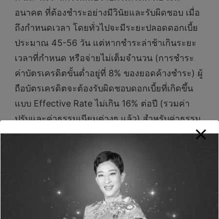
อนาคต ที่ต้องชำระอย่างมีวินัยและรับผิดชอบ เมื่อ
ถึงกำหนดเวลา โดยทั่วไปจะมีระยะปลอดดอกเบี้ย
ประมาณ 45-56 วัน แต่หากชำระล่าช้าเกินระยะ
เวลาที่กำหนด หรือจ่ายไม่เต็มจำนวน (การชำระ
ค่าบัตรเครดิตขั้นต่ำอยู่ที่ 8% ของยอดค้างชำระ) ผู้
ถือบัตรเครดิตจะต้องรับผิดชอบดอกเบี้ยที่เกิดขึ้น
แบบ Effective Rate ไม่เกิน 16% ต่อปี (รวมค่า
ปรับและค่าธรรมเนียมต่างๆ แล้ว) สำหรับค่าธรรม
เนียมอื่นๆ ที่อาจเกิดขึ้น เช่น การใช้บัตรเครดิตเบิก
ถอนเงินสด จะคิดค่าธรรมเนียมในอัตรา 3% จาก
ยอดเงินที่เบิก พร้อม VAT 7% (ข้อมูลจากธนาคาร
แห่งประเทศไทย ณ วันที่ 16 มิถุนายน 2568)
ดอกเบี้ยไม่ใช่เรื่องไกลตัว ความเข้าใจผิดเพียงเล็ก