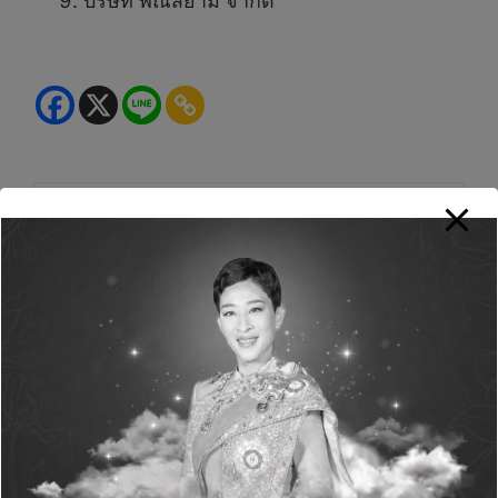
บริษัท พิณสยาม จำกัด
Green Life+
View All Posts
Post
PREVIOUS POST
NEXT POST
navigation
AirAsia MOVE ขนโปร
SHD ลงนามบันทึกข้อ
7.7 ฉลองคนไทยแห่จอง
ตกลง (MOU) ร่วมกับ
บิน-ที่พักอาเซียนคึกคัก
JSL บริษัทผลิตสื่อชั้นนำ