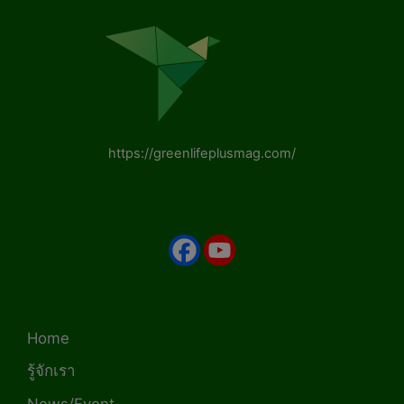
https://greenlifeplusmag.com/
Home
รู้จักเรา
News/Event