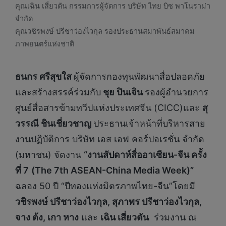
คุณเฉิน เสี่ยวตัน กรรมการผู้จัดการ บริษัท ไทย บิซ พาโนราม่า
จำกัด
คุณวชิรพงษ์ ปรีชาว่องไวกุล รองประธานสมาพันธ์สมาคม
ภาพยนตร์แห่งชาติ
ธนกร ศรีสุขใส
ผู้จัดการกองทุนพัฒนาสื่อปลอดภัย
และสร้างสรรค์ร่วมกับ
ชุย ปินเจิน
รองผู้อำนวยการ
ศูนย์สื่อสารข้ามทวีปแห่งประเทศจีน (CICC)และ
สุ
วรรณี ชินเชี่ยวชาญ
ประธานเจ้าหน้าที่บริหารสาย
งานปฏิบัติการ บริษัท เอส เอฟ คอร์ปอเรชั่น จำกัด
(มหาชน) จัดงาน
“งานสัปดาห์สื่ออาเซียน-จีน ครั้ง
ที่ 7
(The 7th ASEAN-China Media Week)”
ฉลอง 50 ปี “ปีทองแห่งมิตรภาพไทย-จีน”โดยมี
วชิรพงษ์ ปรีชาว่องไวกุล, สุภาพร ปรีชาว่องไวกุล,
จาง ต้ง, เกา หาง
และ
เฉิน เสี่ยวตัน
ร่วมงาน ณ