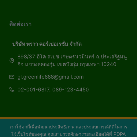
ติดต่อเรา
บริษัท พราว คอร์เปอเรชั่น จำกัด
898/37 อีโค สเปซ เกษตรนวมินทร์ ถ.ประเสริฐมนู
กิจ แขวงคลองกุ่ม เขตบึงกุ่ม กรุงเทพฯ 10240
gl.greenlife888@gmail.com
02-001-6817, 089-123-4450
เราใช้คุกกี้เพื่อพัฒนาประสิทธิภาพ และประสบการณ์ที่ดีในการ
Copyright 2026 — Green Life Plus mag | กรีน
ใช้เว็บไซต์ของคุณ คุณสามารถศึกษารายละเอียดได้ที่
PDPA