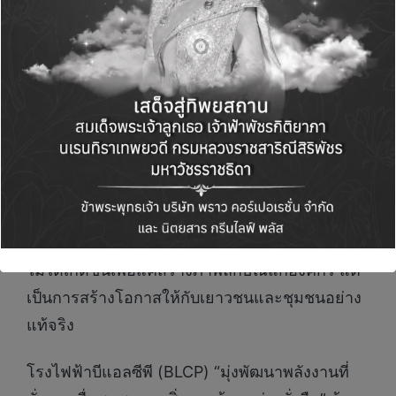
นายอดิศร วังมูล
ยังได้กล่าวเพิ่มเติมว่า BLCP มีเป้า
หมายระยะยาวในการสร้างโอกาสการศึกษาอย่าง
เท่าเทียมให้กับเยาวชนในจังหวัดระยอง ด้วย
ศักยภาพขององค์กรที่พร้อมเป็นสะพานสู่การศึกษา
ที่มีคุณภาพ ทักษะชีวิตที่แข็งแกร่ง และอาชีพที่
มั่นคงในอนาคต สอดคล้องกับนโยบายภาครัฐที่เน้น
การเรียนรู้ตลอดชีวิตและการพัฒนาทักษะใน
ศตวรรษที่ 21 เราเชื่อว่าการลงทุนกับคน คือการ
ลงทุนที่คุ้มค่าและยั่งยืนที่สุด โครงการต่างๆ เหล่านี้
ไม่ได้เกิดขึ้นเพื่อแค่สร้างภาพลักษณ์แก่องค์กร แต่
เป็นการสร้างโอกาสให้กับเยาวชนและชุมชนอย่าง
แท้จริง
โรงไฟฟ้าบีแอลซีพี (BLCP) “มุ่งพัฒนาพลังงานที่