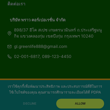
ติดต่อเรา
บริษัท พราว คอร์เปอเรชั่น จำกัด
898/37 อีโค สเปซ เกษตรนวมินทร์ ถ.ประเสริฐมนู
กิจ แขวงคลองกุ่ม เขตบึงกุ่ม กรุงเทพฯ 10240
gl.greenlife888@gmail.com
02-001-6817, 089-123-4450
เราใช้คุกกี้เพื่อพัฒนาประสิทธิภาพ และประสบการณ์ที่ดีในการ
Copyright 2026 — Green Life Plus mag | กรีน
ใช้เว็บไซต์ของคุณ คุณสามารถศึกษารายละเอียดได้ที่
PDPA
ไลฟ์พลัส หนังสือมีชีวิต
DECLINE
ALLOW
facebook
youtube