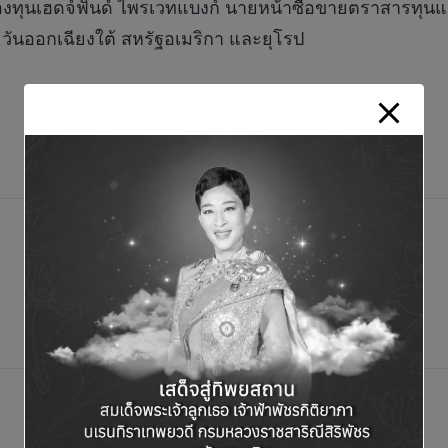
ทุนเฮดจ์ฟันด์ ไพรเวทแบงก์ นายหน้าซื้อขายตราสารทุนและ
ะวันออกเฉียงใต้ สหรัฐอเมริกา และยุโรป