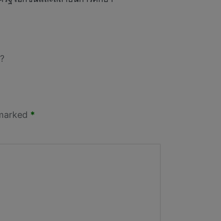
?
 marked
*