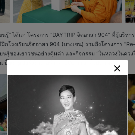
รู้” ได้แก่ โครงการ “DAYTRIP จิตอาสา 904” ที่ผู้บริห
ึกโรงเรียนจิตอาสา 904 (บางเขน) รวมถึงโครงการ “Re-LE
ียนรู้ของเยาวชนอย่างคุ้มค่า และกิจกรรม “ในหลวงในดวงใจ” 
กซี ซูเปอร์เซ็นเตอร์ กว่า 200 สาขาทั่วประเทศ