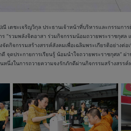
ฐาปณี เตชะเจริญวิกุล ประธานเจ้าหน้าที่บริหารและกรรมกา
 “รวมพลังจิตอาสา ร่วมกิจกรรมน้อมถวายพระราชกุศล แด่พ
ัดกิจกรรมสร้างสรรค์สังคมเพื่อเฉลิมพระเกียรติอย่างต่อ
กดี จุดประกายการเรียนรู้ น้อมนำใจถวายพระราชกุศล” ผ่า
วนหนึ่งในการถวายความจงรักภักดีผ่านกิจกรรมสร้างสรรค์หล