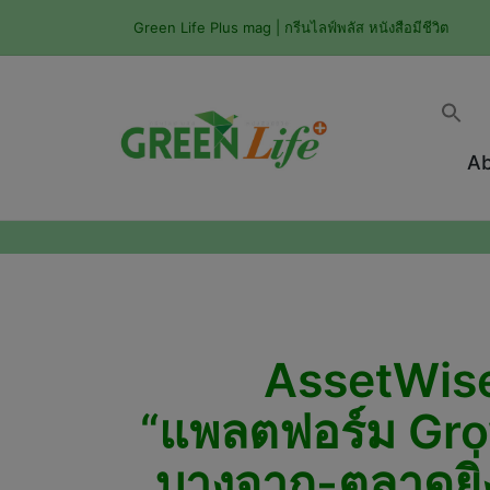
Green Life Plus mag | กรีนไลฟ์พลัส หนังสือมีชีวิต
Ab
AssetWise 
“แพลตฟอร์ม Grow
บางจาก-ตลาดยิ่ง