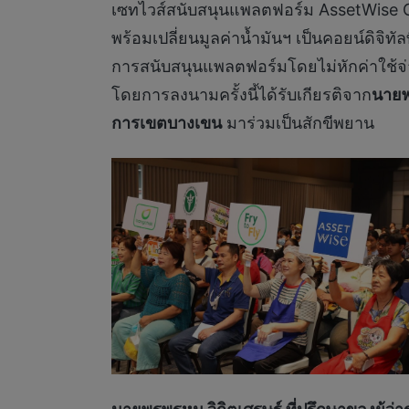
เซทไวส์สนับสนุนแพลตฟอร์ม AssetWise Gr
พร้อมเปลี่ยนมูลค่าน้ำมันฯ เป็นคอยน์ดิจิ
การสนับสนุนแพลตฟอร์มโดยไม่หักค่าใช้จ
โดยการลงนามครั้งนี้ได้รับเกียรติจาก
นายพ
การเขตบางเขน
มาร่วมเป็นสักขีพยาน