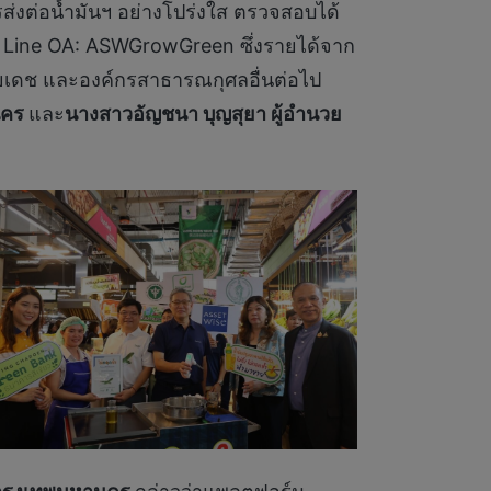
่งต่อน้ำมันฯ อย่างโปร่งใส ตรวจสอบได้
ผ่าน Line OA: ASWGrowGreen ซึ่งรายได้จาก
ยเดช และองค์กรสาธารณกุศลอื่นต่อไป
นคร
และ
นางสาวอัญชนา บุญสุยา ผู้อำนวย