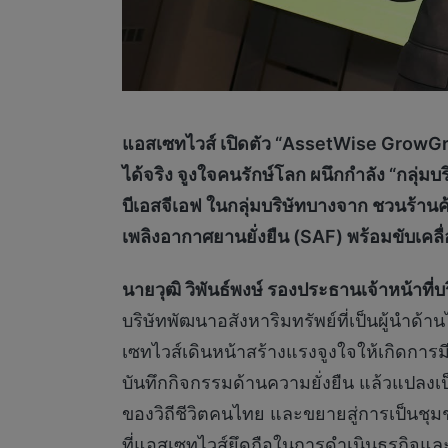
แอสเซทไวส์ เปิดตัว “
AssetWise GrowGre
ได้จริง จูงใจคนรักษ์โลก
ผนึกกำลัง “กลุ่ม
บีเอสจีเอฟ ในกลุ่มบริษัทบางจาก
ชวนร้านค
เพลิงอากาศยานยั่งยืน
(SAF) พร้อมขับเคลื่
นายวุฒิ วิพันธ์พงษ์ รองประธานเจ้าหน้าที
บริษัทพัฒนาอสังหาริมทรัพย์ที่เป็นผู้นำด
เซทไวส์เดินหน้าสร้างแรงจูงใจให้เกิดกา
บันทึกกิจกรรมด้านความยั่งยืน แล้วแปลงเป็
ของวิถีชีวิตคนไทย และขยายสู่การเป็นชุมช
ที่แอสเซทไวส์ยึดถือในการดำเนินธุรกิจและพ