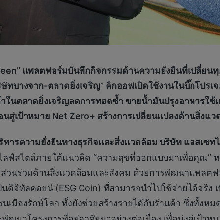
en” แพลตฟอร์มบันทึก
กิจกรรม
ด้านความยั่งยืนที่
เปลี่ยน
บริษัทบางจาก-ตลาดยิ่งเจริญ”
คิกออฟเปิดใช้งานในบิ๊กโปรเจ
้าในตลาดยิ่งเจริญลดการทอดซ้ำ
ขายน้ำมันปรุงอาหารใช้แล
อนสู่เป้าหมาย
Net Zero+
สร้างการเปลี่ยนแปลงด้านสิ่งแว
่บริหารความยั่งยืนทางธุรกิจและสิ่งแวดล้อม บริษัท แอสเซท
้านไลฟ์สไตล์ภายใต้แนวคิด “ความสุขที่ออกแบบมาเพื่อคุณ” 
รมีส่วนร่วมด้านสิ่งแวดล้อมและสังคม ด้วยการพัฒนาแพลต
นดิจิทัลคอยน์ (ESG Coin) ที่สามารถนำไปใช้จ่ายได้จริง เพื
นเมืองรักษ์โลก ทั้งยังช่วยสร้างรายได้กับร้านค้า ซึ่งทั
ัฒนาโครงการที่อยู่อาศัยมาอย่างต่อเนื่อง เพื่อมุ่งสู่เป้