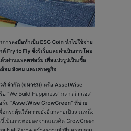
ทุกการลงมือทำเป็น
ESG Coin นำไปใช้จ่าย
กต์
Fry to Fly
ซึ่งริเริ่มและดำเนินการโดย
้วผ่านแพลตฟอร์ม เพื่อแปรรูปเป็นเชื้อ
ดล้อม สังคม และเศรษฐกิจ
ไวส์ จำกัด (มหาชน)
หรือ
AssetWise
หรือ “We Build Happiness” กล่าวว่า แอส
ฟอร์ม
“AssetWise GrowGreen”
ที่ช่วย
่อกระตุ้นให้ความยั่งยืนกลายเป็นส่วนหนึ่ง
้งหมดนี้เป็นการต่อยอดจากแนวคิด GrowGreen
าหมาย Net Zero+ สร้างความยั่งยืนครอบคลุม