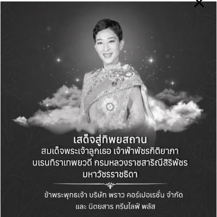
จากจุดเริ่มต้นเล็กๆ ในฐานะเอเจนซี่ที่ทำแคมเปญ
รีวิวสินค้า วันนี้ PinPung ก้าวขึ้นเป็นหนึ่งในผู้นำ
ของวงการ ด้วยฐานลูกค้าจากบริษัทชั้นนำ อาทิ
Unilever Thai Holding, Diageo Moet Hennessy
Thailand, Osotspa, Dyson, Grab, Pepsi Co
Thai Trading และอีกมากมาย พร้อมก้าวต่อไปสู่
การเป็นผู้นำด้าน Result-Based Influencer
Marketing ที่ไม่เพียงแค่สร้าง Awareness แต่
สามารถขับเคลื่อน Conversion ได้จริง
ติดตามภาพกิจกรรม พร้อมอัปเดตอินฟลูเอนเซอร์
มาร์เก็ตติ้ง แคมเปญ จากพินปังก์ได้ที่
Facebook:
Pinpung, Instagram: pinpung_official,
TikTok: pinpung_official
และ เว็ปไซต์
www.pinpung.com