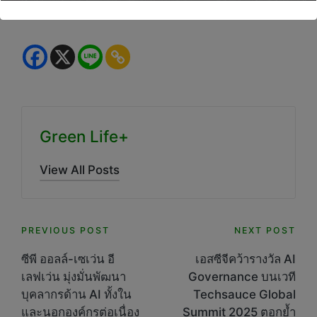
Green Life+
View All Posts
Post
PREVIOUS POST
NEXT POST
navigation
ซีพี ออลล์-เซเว่น อี
เอสซีจีคว้ารางวัล AI
เลฟเว่น มุ่งมั่นพัฒนา
Governance บนเวที
บุคลากรด้าน AI ทั้งใน
Techsauce Global
และนอกองค์กรต่อเนื่อง
Summit 2025 ตอกย้ำ