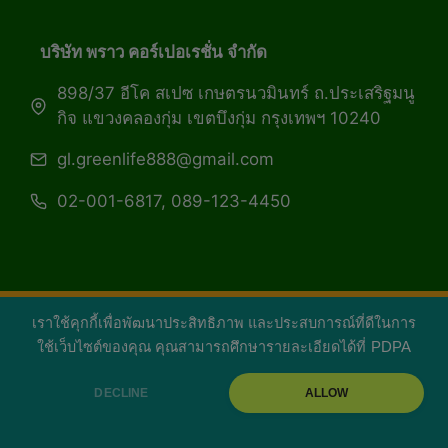
บริษัท พราว คอร์เปอเรชั่น จำกัด
898/37 อีโค สเปซ เกษตรนวมินทร์ ถ.ประเสริฐมนู
กิจ แขวงคลองกุ่ม เขตบึงกุ่ม กรุงเทพฯ 10240
gl.greenlife888@gmail.com
02-001-6817, 089-123-4450
เราใช้คุกกี้เพื่อพัฒนาประสิทธิภาพ และประสบการณ์ที่ดีในการ
Copyright 2026 — Green Life Plus mag | กรีน
ใช้เว็บไซต์ของคุณ คุณสามารถศึกษารายละเอียดได้ที่
PDPA
ไลฟ์พลัส หนังสือมีชีวิต
DECLINE
ALLOW
facebook
youtube