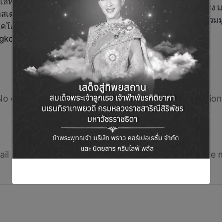
รโลหิตแห่งชาติ
TQM แจกใหญ่ แจกจริง 
ตรเลีย–สถานทูตญี่ปุ่น–
รวมม
าคโลหิต “Together we give
ngkok”
Comments
No comments yet. Why don’t you start the discussion
Leave a Reply
il address will not be published.
Required fields are