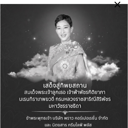
เป็นโรงไฟฟ้าที่ก่อสร้างบนเรือขนาดใหญ่แห่งแรก
และแห่งเดียวของประเทศไทย หรือที่เรียกว่า “โรง
ไฟฟ้าเรือลอยน้ำ” ให้เป็นศูนย์เรียนรู้ด้านพลังงาน
และกระบวนการผลิตไฟฟ้า ตลอดจนสะท้อนการ
อยู่ร่วมกันอย่างเกื้อกูลของโรงไฟฟ้า ชุมชน และสิ่ง
แวดล้อม ภายในศูนย์เรียนรู้ฯ จัดแสดงนิทรรศการ
ถาวร จำนวน 7 โซน ครอบคลุมความรู้เกี่ยวกับ
ประวัติศาสตร์ไฟฟ้า กระบวนการผลิตไฟฟ้า การ
รักษาสิ่งแวดล้อม และการอยู่ร่วมกันของโรงไฟฟ้า
และชุมชน โดยมุ่งเน้นให้เกิดการเรียนรู้อย่างมีส่วน
ร่วม ผ่านเทคนิคการนำเสนอที่น่าสนใจและทันสมัย
โดยปัจจุบันมีผู้เยี่ยมชมเฉลี่ย 15,000 คนต่อปี
สำหรับการประกวดรางวัลอุตสาหกรรมท่องเที่ยว