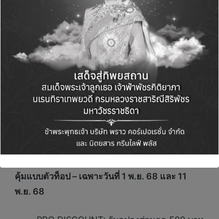
PRO REDEEM: แลกซื้อสินค้าราคาพิเศษ
เมื่อช้อปครบตามเงื่อนไข เริ่มต้นเพียง 29
บาท
คุ้มแบบดีลพรีเมียม – ซื้อเป็นคู่/รับของแถม
PRO DUO: ซื้อสินค้าครบตามเงื่อนไข บิลแร
กช้อปที่โฮมโปรออนไลน์และบิลถัดไปช้อปต่อ
ที่โฮมโปรทุกสาขา รับฟรี พัดลมพกพา มูลค่า
990 บาท จำกัด 1,000 ท่านแรกตลอด
รายการ*
คุ้มแบบตัวท็อป – เฉพาะวันที่
1 พ.ย. 68 และ 11
พ.ย. 68