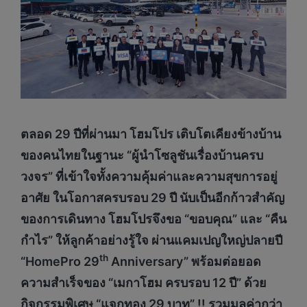
ตลอด
29 ปีที่ผ่านมา โฮมโปร เติบโตเคียงข้างบ้าน
ของคนไทยในฐานะ “ผู้นำโซลูชันเรื่องบ้านครบ
วงจร” ที่เข้าใจทั้งความคุ้มค่าและความสุขการอยู่
อาศัย ในโอกาสครบรอบ 29 ปี นับเป็นอีกก้าวสำคัญ
ของการเดินทาง โฮมโปรจึงขอ “ขอบคุณ” และ “คืน
กำไร” ให้ลูกค้าอย่างรู้ใจ ผ่านแคมเปญใหญ่ปลายปี
th
“HomePro 29
Anniversary” พร้อมต่อยอด
ความสำเร็จของ “เมกาโฮม ครบรอบ 12 ปี” ด้วย
กิจกรรมพิเศษ “แจกทอง 29 บาท” !! รวมมูลค่ากว่า