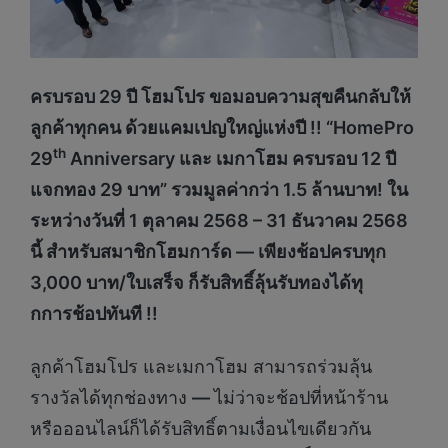
ครบรอบ
29 ปี โฮมโปร ขอมอบความสุขคืนกลับให้
ลูกค้าทุกคน ด้วยแคมเปญใหญ่แห่งปี !! “HomePro
th
29
Anniversary และ เมกาโฮม ครบรอบ 12 ปี
แจกทอง 29 บาท” รวมมูลค่ากว่า 1.5 ล้านบาท! ใน
ระหว่างวันที่ 1 ตุลาคม 2568 – 31 ธันวาคม 2568
นี้ สำหรับสมาชิกโฮมการ์ด –– เพียงช้อปครบทุก
3,000 บาท/ใบเสร็จ ก็รับสิทธิ์ลุ้นรับทองได้ทุ
กการช้อปทันที !!
ลูกค้าโฮมโปร และเมกาโฮม สามารถร่วมลุ้น
รางวัลได้ทุกช่องทาง
––
ไม่ว่าจะช้อปที่หน้าร้าน
หรือออนไลน์ก็ได้รับสิทธิ์ตามเงื่อนไขเดียวกัน