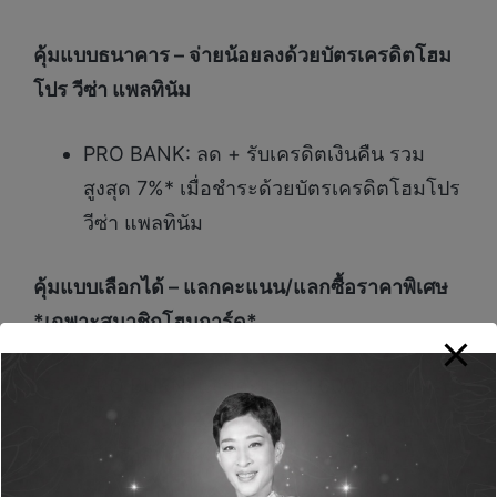
คุ้มแบบธนาคาร – จ่ายน้อยลงด้วยบัตรเครดิตโฮม
โปร วีซ่า แพลทินัม
PRO BANK: ลด + รับเครดิตเงินคืน รวม
สูงสุด 7%* เมื่อชำระด้วยบัตรเครดิตโฮมโปร
วีซ่า แพลทินัม
คุ้มแบบเลือกได้ – แลกคะแนน/แลกซื้อราคาพิเศษ
*เฉพาะสมาชิกโฮมการ์ด*
PRO BURN: แลกคะแนน 1,000 คะแนน รับ
ส่วนลดทันที 229 บาท (จากปกติ 100 บาท)
เพื่อซื้อสินค้าตั้งแต่ 2,000 บาทขึ้นไป*