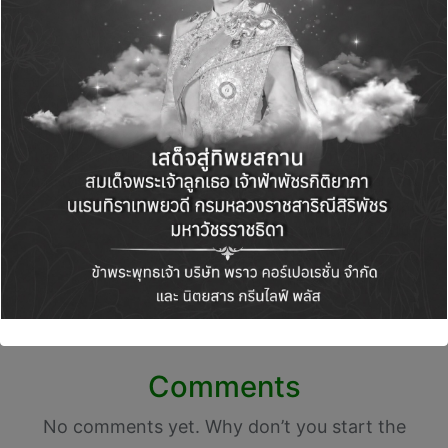
Post
PREVIOUS POST
NEXT POST
navigation
บ้านปู เสริมศักยภาพ SE
M STUDIO จับมือ Plan
ด้วยโค้ชชิ่งเชิงลึก ปรับ
B Media เปิดโมเดล
‘โมเดล–แบรนด์’ ปั้น
ธุรกิจ “Media x
‘เพลินไพร’ เติบโตก้าว
Content Synergy”
กระโดด
ผสานพลังสื่อและคอน
เทนต์ พร้อมส่ง
ภาพยนตร์ “มือปืน”
ประเดิมเข้าฉายทั่ว
ประเทศ 27 พฤศจิกายน
นี้
Comments
No comments yet. Why don’t you start the