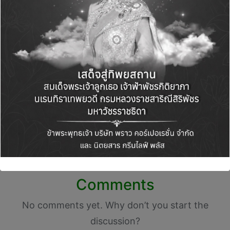
Post
PREVIOUS POST
NEXT POST
navigation
วางจำหน่ายแล้ววันนี้!
ห้างโรบินสัน ในเครือ
HUAWEI MatePad 12
เซ็นทรัล รีเทล เดินเกม
X (2026) แท็บเล็ตที่
รุกตลาดต้นปี เปิดซิก
ทำงานได้ระดับพีซี ใน
เนเจอร์แคมเปญ
ราคาเพียง 19,900 บาท
“ROBINSON
พร้อมโปรฯ ของ
SALESATION”
สมนาคุณมูลค่า 15,660
บาท
Comments
No comments yet. Why don’t you start the
discussion?