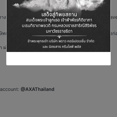
างการสื่อสารที่เหมาะสม โดยการโทรผ่านทาง AXA Travel
บริษัทกำหนด โปรดศึกษารายละเอียดเงื่อนไขความคุ้มครองก
ผ่านช่องทางดังต่อไปนี้
 account:
@AXAThailand