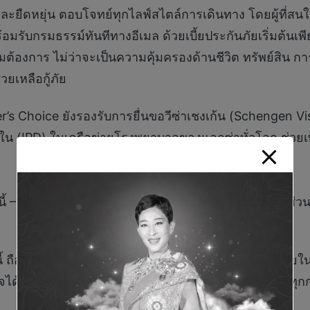
ะยืดหยุ่น ตอบโจทย์ทุกไลฟ์สไตล์การเดินทาง โดยผู้ที่สน
อมรับกรมธรรม์ทันทีทางอีเมล ด้วยเบี้ยประกันภัยเริ่มต้นเพี
ต้องการ ไม่ว่าจะเป็นความคุ้มครองด้านชีวิต ทรัพย์สิน 
วยเหลือกู้ภัย
r’s Choice ยังรองรับการยื่นขอวีซ่าเชงเก้น (Schengen Vi
วยใน (IPD) ในเครือข่ายโรงพยาบาลของแอกซ่าทั่วโลก ช่วยเ
ันนี้ – 31 มีนาคม 2568 เพียงกรอกโค้ด
AXACHOICE
รับส่ว
้งนี้ ถือเป็นการตอกย้ำความแข็งแกร่งของแอกซ่าประกันภั
ั่นใจได้ว่านักเดินทางทุกคนจะได้รับการดูแลอย่างดีที่สุดในทุ