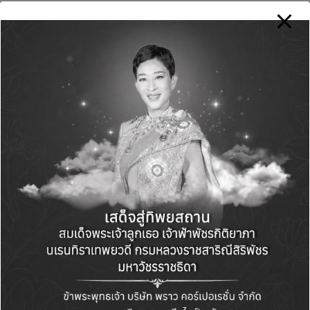
navigation
‘บุญรอดฯ’ ลงนาม DRS
ชับบ์ ไลฟ์ ประกันชีวิต
by REPCO NEX ใน
เปิดตัวผลิตภัณฑ์ใหม่
SCGC ยกระดับ
คืนเร็ว คุ้มค่า คุ้มครอง
กระบวนการผลิต
ครอบคลุม ประกันสะสม
อัจฉริยะมาตรฐาน
ทรัพย์ “อีลีท เซฟวิ่งส์”
คุณภาพสูงสุด เป็นมิตร
สิ่งแวดล้อม
Comments
No comments yet. Why don’t you start the
discussion?
Leave a Reply
Your email address will not be published.