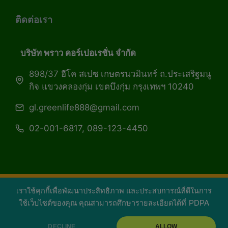
ติดต่อเรา
บริษัท พราว คอร์เปอเรชั่น จำกัด
898/37 อีโค สเปซ เกษตรนวมินทร์ ถ.ประเสริฐมนู
กิจ แขวงคลองกุ่ม เขตบึงกุ่ม กรุงเทพฯ 10240
gl.greenlife888@gmail.com
02-001-6817, 089-123-4450
เราใช้คุกกี้เพื่อพัฒนาประสิทธิภาพ และประสบการณ์ที่ดีในการ
Copyright 2026 — Green Life Plus mag | กรีน
ใช้เว็บไซต์ของคุณ คุณสามารถศึกษารายละเอียดได้ที่
PDPA
ไลฟ์พลัส หนังสือมีชีวิต
DECLINE
ALLOW