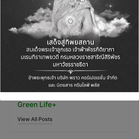
​ #ไทยฮอนด้าเพื่อสังคมไทย #รถจักรยานยนต์
ฮอนด้า #มอเตอร์ไซค์ฮอนด้า
#HondaMotorcycle #ThaiHonda #ไทยฮอนด้า
#HowWeMoveYou
Green Life+
View All Posts