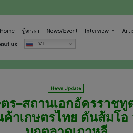
modal-check
Home
รู้จักเรา
News/Event
Interview
Arti
out us
Thai
Posted
News Update
in
ตร–สถานเอกอัครราชทู
นค้าเกษตรไทย ดันส้มโอ
บุกตลาดเกาหลี