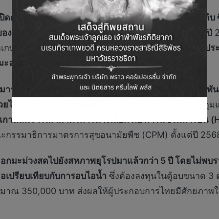
ิดตลาดสินค้าเกษตรเพิ่มเติม ได้แก่ ลำไย และมะละกอดิบ ซึ
 ของกระทรวงเกษตรและสหกรณ์
โดยคาดหวังว่า ภายในปี 
้าเกษตรไทยในภาพรวมอย่างต่อเนื่อง ทั้งนี้คาดการณ์ว่า
ปร
ะมะละกอสดปริมาณ 372 ตัน มูลค่า 30 ล้านบาท
มารถส่งออกมะม่วงสดไปยังสาธารณรัฐเกาหลีได้ 4 สายพันธุ์
ยไอน้ำร้อน
(Vapor Heat Treatment: VHT)
เพื่อควบคุม
ัฐเกาหลีพิจารณามาตรการทางเลือก คือ การแช่ในน้ำร้อน
(
กคณะกรรมาธิการมาตรการสุขอนามัยพืช (CPM) ตั้งแต่ปี 256
งออกมะม่วงสดไปยังสหภาพยุโรปมาแล้วกว่า 5 ปี โดยไม่พ
ื่อเปรียบเทียบกับการอบไอน้ำ
ซึ่งต้องลงทุนในตู้อบขนาด 3 
ประมาณ 350,000 บาท ส่งผลให้ผู้ประกอบการไทยมีศักยภา