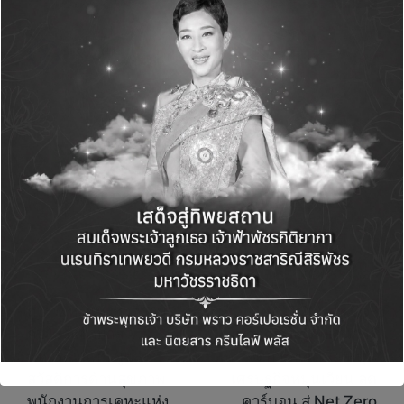
Green Life+
View All Posts
Post
PREVIOUS POST
NEXT POST
navigation
การเคหะแห่งชาติร่วม
TCMA ชู Co-
กับโรงพยาบาล
processing ผสานการ
ทหารผ่านศึก ดูแล
จัดการของเสีย หนุน
สวัสดิการด้านสุขภาพ
เศรษฐกิจหมุนเวียน ลด
พนักงานการเคหะแห่ง
คาร์บอน สู่ Net Zero