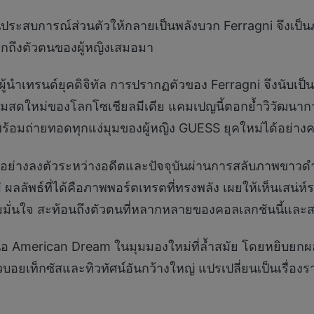
ประสบการณ์ส่วนตัวให้กลายเป็นพลังบวก Ferragni จึงเป็น
ึงตัวตนของผู้หญิงเสมอมา
ู้นำเทรนด์ยุคดิจิทัล การปรากฏตัวของ Ferragni จึงนับเป็
สดใหม่ของโลกโซเชียลมีเดีย แคมเปญนี้ตอกย้ำวิวัฒนาการท
 พร้อมถ่ายทอดทุกแง่มุมของผู้หญิง GUESS ยุคใหม่ได้อย่าง
่างลงตัวระหว่างอดีตและปัจจุบันผ่านการสลับภาพขาวดำ
ลลัพธ์ที่ได้คือภาพพอร์ตเทรตที่ทรงพลัง เผยให้เห็นเสน่ห์
มมั่นใจ สะท้อนถึงตัวตนที่หลากหลายของคอลเลกชันนี้และสา
 American Dream ในมุมมองใหม่ที่ล้ำสมัย โดยหยิบยก
ยเท็กซัสและทิวทัศน์อันกว้างใหญ่ แปรเปลี่ยนเป็นเรื่องร