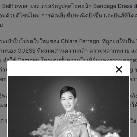
 Bellflower และเดรสรัดรูปสุดไอคอนิก Bandage Dress 
อมด้วยดีไซน์ใหม่ การตัดเย็บที่ประณีตยิ่งขึ้น และยีนส์ที
ม่
ะเป๋าใบโปรดใบใหม่ของ Chiara Ferragni ที่ถูกยกให้เป็น
ิยามของ GUESS ที่ผสมผสานความกล้า ความหลากหลาย และ
ยบ ทำให้ Camden โดดเด่นทั้งความโมเดิร์นและความคลาสสิก
าจะเป็นยีนส์เท่ๆ สูทเรียบหรู หรือชุดราตรี Camden Bag ช
Item ที่เธอให้นิยามว่าเป็น “ส่วนผสมที่ลงตัวของความคิด
ธิพลที่พลิกโฉมโลกแฟชั่นมากว่า 10 ปี เธอคือเสียงที่ทรง
ะสไตล์ที่เป็นเอกลักษณ์ของเธอได้จุดประกายความมั่นใจให้
erragni ได้ถ่ายทอดตัวตนที่แท้จริง ในทุกลุคที่สวมใส่ เพื