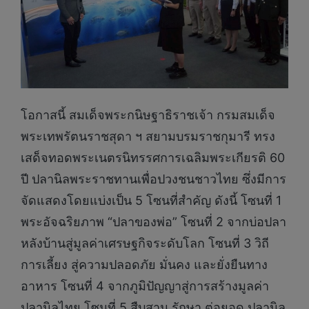
โอกาสนี้ สมเด็จพระกนิษฐาธิราชเจ้า กรมสมเด็จ
พระเทพรัตนราชสุดา ฯ สยามบรมราชกุมารี ทรง
เสด็จทอดพระเนตรนิทรรศการเฉลิมพระเกียรติ 60
ปี ปลานิลพระราชทานเพื่อปวงชนชาวไทย ซึ่งมีการ
จัดแสดงโดยแบ่งเป็น 5 โซนที่สำคัญ ดังนี้ โซนที่ 1
พระอัจฉริยภาพ “ปลาของพ่อ” โซนที่ 2 จากบ่อปลา
หลังบ้านสู่มูลค่าเศรษฐกิจระดับโลก โซนที่ 3 วิถี
การเลี้ยง สู่ความปลอดภัย มั่นคง และยั่งยืนทาง
อาหาร โซนที่ 4 จากภูมิปัญญาสู่การสร้างมูลค่า
ปลานิลไทย โซนที่ 5 สืบสาน รักษา ต่อยอด ปลานิล