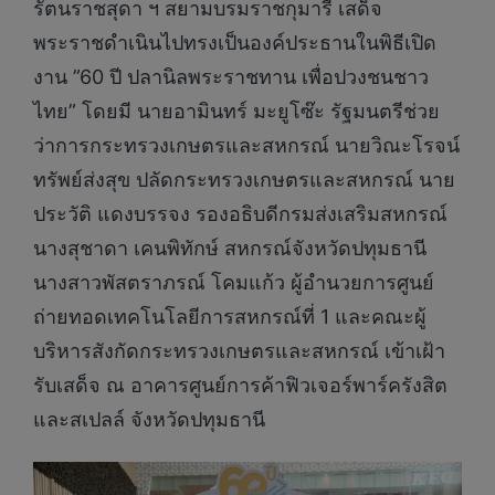
รัตนราชสุดา ฯ สยามบรมราชกุมารี เสด็จ
พระราชดำเนินไปทรงเป็นองค์ประธานในพิธีเปิด
งาน ”60 ปี ปลานิลพระราชทาน เพื่อปวงชนชาว
ไทย” โดยมี นายอามินทร์ มะยูโซ๊ะ รัฐมนตรีช่วย
ว่าการกระทรวงเกษตรและสหกรณ์ นายวิณะโรจน์
ทรัพย์ส่งสุข ปลัดกระทรวงเกษตรและสหกรณ์ นาย
ประวัติ แดงบรรจง รองอธิบดีกรมส่งเสริมสหกรณ์
นางสุชาดา เคนพิทักษ์ สหกรณ์จังหวัดปทุมธานี
นางสาวพัสตราภรณ์ โคมแก้ว ผู้อำนวยการศูนย์
ถ่ายทอดเทคโนโลยีการสหกรณ์ที่ 1 และคณะผู้
บริหารสังกัดกระทรวงเกษตรและสหกรณ์ เข้าเฝ้า
รับเสด็จ ณ อาคารศูนย์การค้าฟิวเจอร์พาร์ครังสิต
และสเปลล์ จังหวัดปทุมธานี